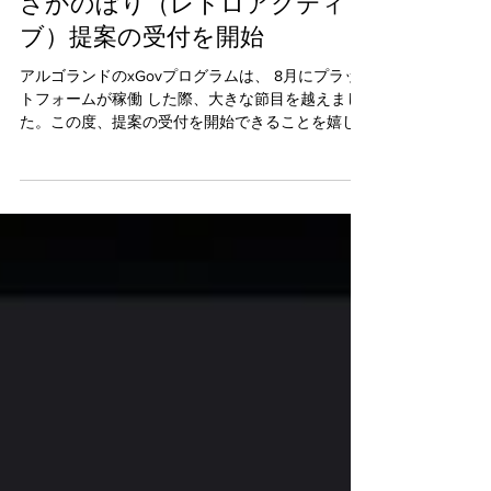
アルゴランド xGov最新情報：
さかのぼり（レトロアクティ
ブ）提案の受付を開始
アルゴランドのxGovプログラムは、 8月にプラッ
トフォームが稼働 した際、大きな節目を越えまし
た。この度、提案の受付を開始できることを嬉し
く思います。このプログラムは、オープンソース
の開発者が、アプリケーションの作成と保守にか
かる時間を節約できるようなSDK（ソフトウェア...