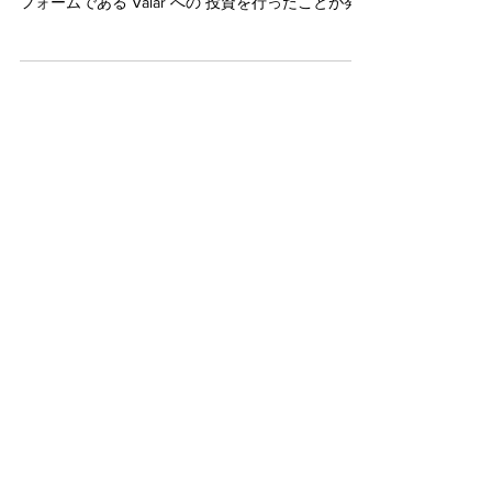
本日、アルゴランド財団がアルゴランド上のピア
ツーピア・ステーキングのための分散型プラット
フォームである Valar への 投資を行ったことが発
表 されました。私はこのニュースを特に誇らしく
思います。なぜなら、この1年間にわたって、チー
ムの努力、献身、そして急速な進歩を間近で...