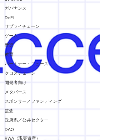
ガバナンス
DeFi
サプライチェーン
ゲーム
音楽
教育
パートナー・ニュース
クロスチェーン
開発者向け
メタバース
スポンサー／ファンディング
監査
政府系／公共セクター
DAO
RWA（現実資産）