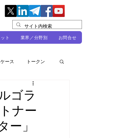
レット
業界／分野別
お問合せ
スケース
トークン
ルビオ・ミカリ
NFT
アルゴラ
トナー
DeFi
ーター」
ン
開発者向け