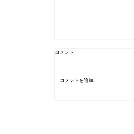
コメント
コメントを追加…
アルゴランド、2027年までの
広範な耐量子レジリエンス達
成を目標に設定
＞各種お問い合