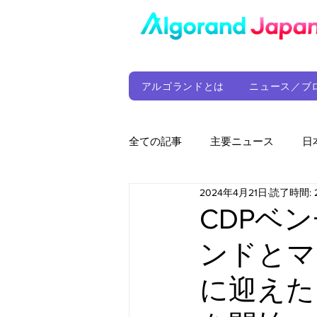
アルゴランドとは
ニュース／ブ
全ての記事
主要ニュース
日
2024年4月21日
読了時間: 
ウォレット
定期レポート
CDPベ
ンドとマ
ファンド
アルゴランド財団
に迎えた「
サプライチェーン
ゲーム