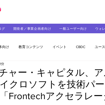
ブロックチェーンの「正解」を、日本へ。
ログ
開発者／事業企画者向け
一般ユーザー向け
ウォ
本向け
教育コンテンツ
イベント
CBDC
ユー
2分
助成金
パートナーシップ
ステーブルコイン
シ
ンチャー・キャピタル、
イクロソフトを技術パー
持続可能性
メルマガ
技術開発
ガバナンス
Frontechアクセラレ
音楽
教育
パートナー・ニュース
クロスチェー