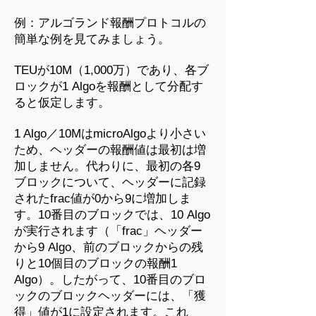
例：アルゴランド報酬プロトコルの
簡単な例を見てみましょう。
TEUが10M（1,000万）であり、各ブ
ロックが1 Algoを報酬として分配す
ると仮定します。
1 Algo／10MはmicroAlgoより小さい
ため、ヘッダーの報酬値は最初は増
加しません。代わりに、最初の各9
ブロックについて、ヘッダーに記録
されたfrac値が0から9に増加しま
す。10番目のブロックでは、10 Algo
が実行されます（「frac」ヘッダー
から9 Algo、前のブロックからの残
りと10個目のブロックの報酬1
Algo）。したがって、10番目のブロ
ックのブロックヘッダーには、「獲
得」値が1に設定されます。これ