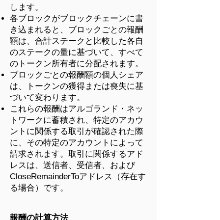
します。
各ブロックがブロックチェーンに書
き込まれると、ブロックごとの報酬
額は、合計ステークと比較した各自
のステークの量に基づいて、すべて
のトークン所有者に分配されます。
ブロックごとの報酬額の個人シェア
は、トークンの獲得または喪失に基
づいて変わります。
これらの報酬はアルゴランド・ネッ
トワークに蓄積され、特定のアカウ
ントに関係する取引が確認された際
に、その特定のアカウントによって
請求されます。取引に関係するアド
レスは、送信者、受信者、および
CloseRemainderToアドレス（存在す
る場合）です。
報酬の計算方法