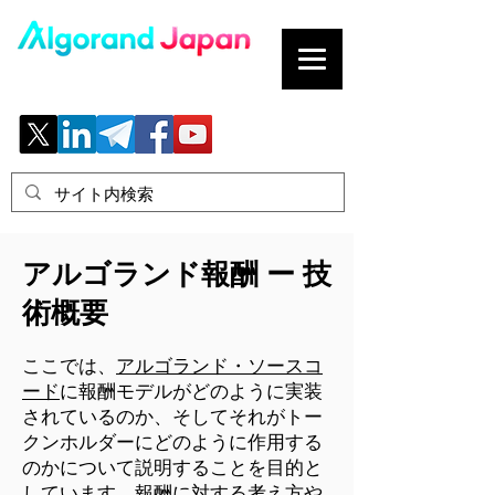
ブロックチェーンの「正解」を、日本へ。
アルゴランド報酬 ー 技
術概要
ここでは、
アルゴランド・ソースコ
ード
に報酬モデルがどのように実装
されているのか、そしてそれがトー
クンホルダーにどのように作用する
のかについて説明することを目的と
しています。報酬に対する考え方や