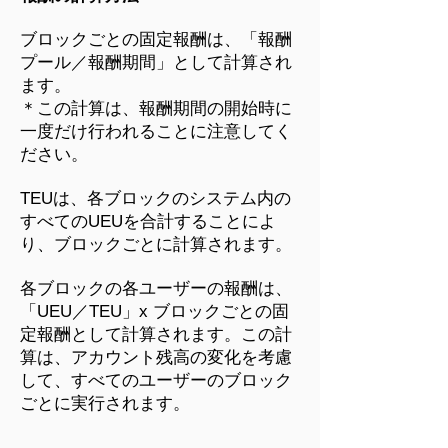
ブロックごとの固定報酬は、「報酬
プール／報酬期間」として計算され
ます。
＊この計算は、報酬期間の開始時に
一度だけ行われることに注意してく
ださい。
TEUは、各ブロックのシステム内の
すべてのUEUを合計することによ
り、ブロックごとに計算されます。
各ブロックの各ユーザーの報酬は、
「UEU／TEU」x ブロックごとの固
定報酬として計算されます。この計
算は、アカウント残高の変化を考慮
して、すべてのユーザーのブロック
ごとに実行されます。