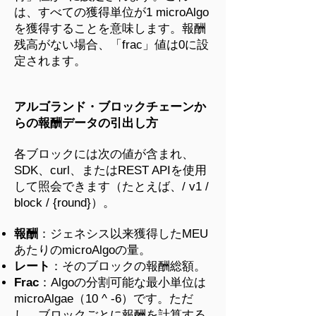
は、すべての獲得単位が1 microAlgo
を獲得することを意味します。報酬
残高がない場合、「frac」値は0に設
定されます。
アルゴランド・ブロックチェーンか
らの報酬データの引出し方
各ブロックには次の値が含まれ、
SDK、curl、またはREST APIを使用
して照会できます（たとえば、/ v1 /
block / {round}）。
報酬
：ジェネシス以来獲得したMEU
あたりのmicroAlgoの量。
レート
：そのブロックの報酬総額。
Frac
：Algoの分割可能な最小単位は
microAlgae（10 ^ -6）です。ただ
し、ブロックごとに報酬を計算する