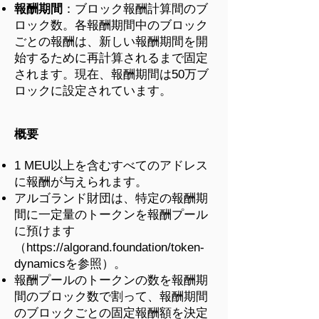
報酬期間
：ブロック報酬計算間のブ
ロック数。各報酬期間中のブロック
ごとの報酬は、新しい報酬期間を開
始するために再計算されるまで固定
されます。現在、報酬期間は50万ブ
ロックに設定されています。
概要
1 MEU以上を含むすべてのアドレス
に報酬が与えられます。
アルゴランド財団は、特定の報酬期
間に一定量のトークンを報酬プール
に預けます
（
https://algorand.foundation/token-
dynamics
を参照）。
報酬プールのトークンの数を報酬期
間のブロック数で割って、報酬期間
のブロックごとの固定報酬額を決定