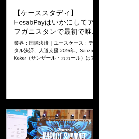
【ケーススタディ】
HesabPayはいかにしてア
フガニスタンで最初で唯一
の相互運用可能なデジタル
業界：国際決済｜ユースケース：デジ
決済プラットフォームとな
タル決済、人道支援 2016年、Sanzar
Kakar（サンザール・カカール）はア
ったのか？
フガニスタンのカブールでデジタル・
ウォレット「HesabPay」を設立しまし
た。そこは人口の97％が貧困ライン以
下で生活していると推定される場所で
す。人道援...