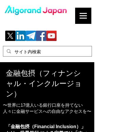
ブロックチェーンの「正解」を、日本へ。
金融包摂（フィナンシ
ャル・インクルージョ
ン）
〜世界に17億人いる銀行口座を持てない
人々に金融サービスへの自由なアクセスを〜
「金融包摂（Financial Inclusion）」