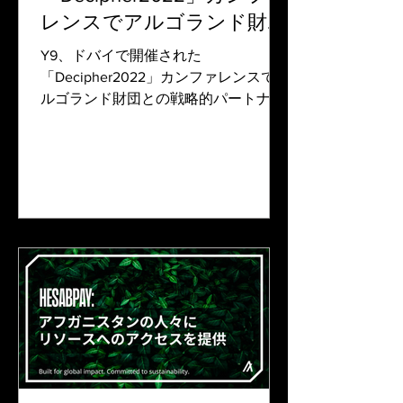
レンスでアルゴランド財団
との戦略的パートナーシッ
Y9、ドバイで開催された
プを発表
「Decipher2022」カンファレンスでア
ルゴランド財団との戦略的パートナー
シップを発表 新興市場に焦点を当てた
デジタル・マイクロファイナンス・サ
ービスのY9は、アフリカとそれ以外の
地域で有意義な金融およびデジタル・
インクルージョンを推進すること...