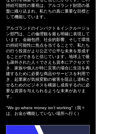
持続可能性の重視は、アルゴランド財団の基
盤に織り込まれ、私たちの真に重要な目標と
して機能しています。
アルゴランドのインパクト＆インクルージョ
ン部門は、この倫理観を最も明確に表現して
います。金融包摂、社会的影響、そして環境
の持続可能性に焦点を当てることで、私たち
の行う投資がより公正で公平な未来を形成す
ることができると信じています。地球上で最
も疎外された人々でさえも資本にアクセスで
き、家族や個人が特に災害の場合に生活を再
建するために必要な商品やサービスを利用で
き、起業家が気候変動の被害を阻止し逆転さ
せるためのビジネスを構築し成長するのに必
要な資源を与えられるような未来がありま
す。
”We go where money isn’t working"（我々
は、お金が機能していない場所へ行く）