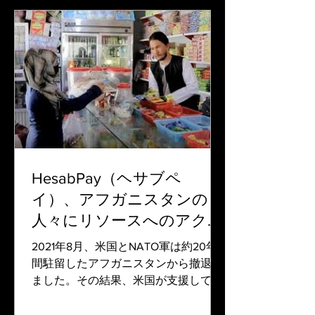
HesabPay（ヘサブペ
イ）、アフガニスタンの
人々にリソースへのアクセ
スを与える
2021年8月、米国とNATO軍は約20年
間駐留したアフガニスタンから撤退し
ました。その結果、米国が支援してい
た政府は瞬く間に崩壊し、混乱が生
じ、タリバンが久々に絶対的な権力者