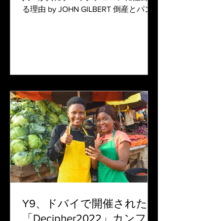
る理由 by JOHN GILBERT 倒産とパン
デミックの懸念にもかかわらず、2022
年にブロックチェーンと暗号通貨の導
入が新記録を達成 倒産やパンデミック
の懸念はあったものの、2022年はブロ
ックチェー...
Y9、ドバイで開催された
「Decipher2022」カンファ