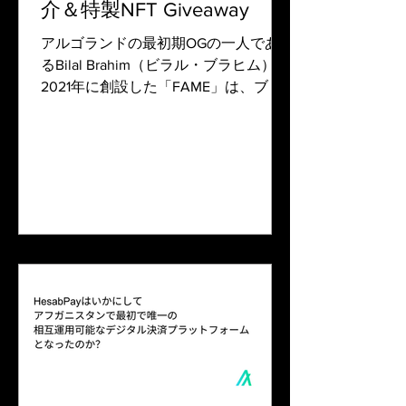
介＆特製NFT Giveaway
アルゴランドの最初期OGの一人であ
るBilal Brahim（ビラル・ブラヒム）が
2021年に創設した「FAME」は、ブロ
ックチェーン技術を活用した分散型フ
ード・マーケットプレイスを中核とす
るローカル・コミュニティ活性化プロ
ジェクトで、食品流通の透明化、仲介
者排除（生産者利...