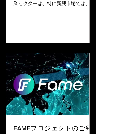
業セクターは、特に新興市場では、大
か
きな課題に直面しています。中小規模
の農家（SMF）は、資金調達への限ら
れたアクセス、不透明なサプライチェ
ーン、不安定な市場環境に苦慮するこ
とが多いのげ現状です。これは彼ら...
FAMEプロジェクトのご紹