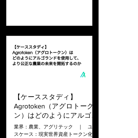
に返り咲きました。 アフガニスタンの
人口の97％が貧困ライン以下で暮らし
ています。国連世界食糧計画...
【ケーススタディ】
Agrotoken（アグロトーク
ン）はどのようにアルゴラ
ンドを使用して、より公正
業界：農業、アグリテック ｜ ユー
な農業の未来を開拓するの
スケース：現実世界資産トークン化 農