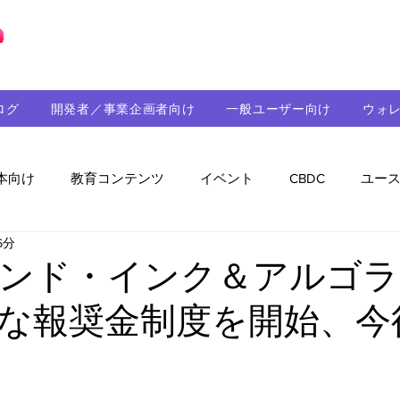
ブロックチェーンの「正解」を、日本へ。
ログ
開発者／事業企画者向け
一般ユーザー向け
ウォ
本向け
教育コンテンツ
イベント
CBDC
ユー
6分
助成金
パートナーシップ
ステーブルコイン
シ
ンド・インク＆アルゴラ
な報奨金制度を開始、今
持続可能性
メルマガ
技術開発
ガバナンス
音楽
教育
パートナー・ニュース
クロスチェー