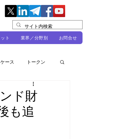
レット
業界／分野別
お問合せ
スケース
トークン
ルビオ・ミカリ
NFT
ンド財
後も追
DeFi
ン
開発者向け