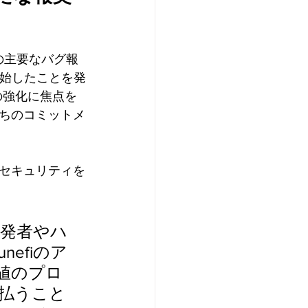
けの主要なバグ報
開始したことを発
の強化に焦点を
ちのコミットメ
セキュリティを
発者やハ
efiのア
値のプロ
払うこと