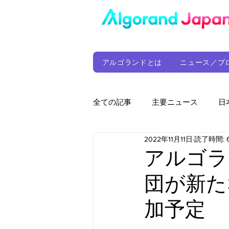
アルゴランドとは
ニュース／ブ
全ての記事
主要ニュース
日
2022年11月11日
読了時間: 
ウォレット
定期レポート
アルゴラ
団が新た
ファンド
アルゴランド財団
加予定
サプライチェーン
ゲーム