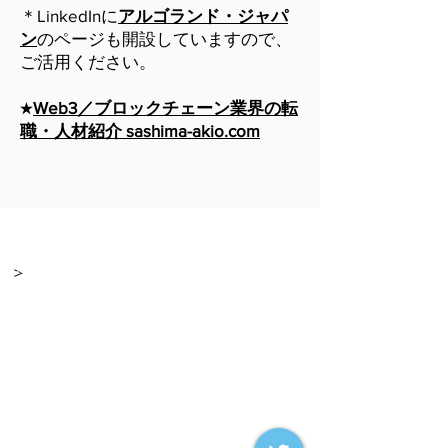
＊LinkedInに
アルゴランド・ジャパ
ン
のページも開設していますので、
ご活用ください。
★
Web3／ブロックチェーン業界の転
職・人材紹介 sashima-akio.com
＞各種お問い合わせはこちらからお気軽にどうぞ
Copyrights (c) Algorand Japan
​＞
★アルゴランド公式サイト（英語）はこち
ら
＞Algorand Technologies.
>Algorand
Foundation
アルゴランド・ジャパンはパブリック・ブロ
ックチェーン「アルゴランド」の日本におけ
る利活用の推進をミッションとしています。