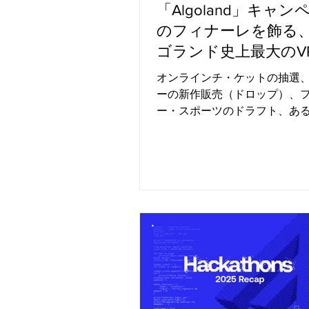
「Algoland」キャン
のフィナーレを飾る
ゴランド史上最大のV
会
オンラインチ・ケットの抽選
ーの新作販売（ドロップ）、
ー・スポーツのドラフト、あ
コロ・ゲーム、さらには「Algo
賞品抽選会に参加している場
てみてください。そのプロセ
公平であること、そして勝者
「ランダムとは言えない方法
ていないことを、どうすれば
できるでしょうか？ アルゴラ
ブロックチェーンに直接組み
証明可能で公平なランダム性
暗号技術である「検証可能な
数（VRF：Verifiable Random