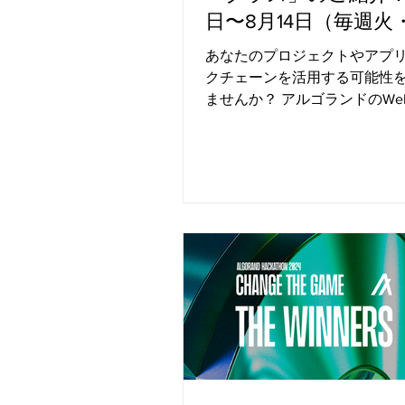
日〜8月14日（毎週火
オンライン開催（英
あなたのプロジェクトやアプ
クチェーンを活用する可能性
ませんか？ アルゴランドのWe
ークラスは、スタートアップ
ノベーター、アーリーステー
者、Web3に関心のある開発
デザインされています。...