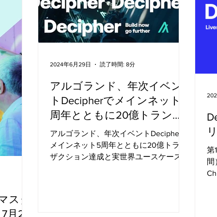
I統合、そ
ロジェクト
らはすべ
ルである
び
つ低コストな
2024年6月29日
読了時間: 8分
年の機会を
て、このレ
アルゴランド、年次イベン
う。私たち
20
トDecipherでメインネット5
ティマイザ
周年とともに20億トランザ
D
トプレイス
クション達成と実世界ユー
た。各イベ
アルゴランド、年次イベントDecipherで
性、すなわ
スケースの記録的な採用を
メインネット5周年とともに20億トラン
第
コフレンド
ザクション達成と実世界ユースケースの
祝福
間）
インフラス
記録的な採用を祝福 アルゴランド財団
Ch
に集中
は、テクノロジー、パートナーシップ、
Al
マーケティングへの投資で「アルゴラン
17:
3マスタ
ドの夏」をキックオフし、大規模なイノ
7月29
ベーションを...