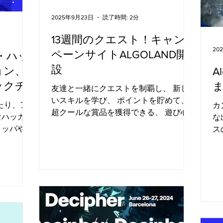
信頼のギャ
カ
ィションでのピッチ（プレゼンテーショ
います。
財
2025年9月23日
読了時間: 2分
ン）への参加を申請しました。 審査員
ランドフィナ
W
が2回の準決勝ピッチラウンドを通じて
する絶好の
口
13週間のクエスト！キャン
選抜を行いました。 10チームのファイ
）午前11
ウ
20
ペーンサイトALGOLAND開
・ハッ
ナリストがライブ形式のファイナル・ピ
、私たちは
ト
設
ッチ・コンペティションに進出しまし
ョン、
A
特集したラ
セ
た。 審査員には、アルゴランド財団の
た。
ックチ
は
友達と一緒にクエストを制覇し、 新し
エンジニアリング、DeFi、プロダクト、
加し、ア
会
ルーの
いスキルを学び、 ポイントを貯めて、
たり、ア
カ
現された、
Ma
超クールな賞品を獲得できる、 遊び心
なハッカソ
な
..
あふれる楽しいオンチェーンの世界。
ロッパや米
ス
ALGOLAND へようこそ！ 9月22日に始
ハブから、
ア
まったアルゴランド過去最大規模キャン
者シーンが
（
ペーン「ALGOLAND」は、アルゴラン
ちは5回
者
ドのエ...
0人以上の
者
ロジェクト
Eth
上でローン
カソン