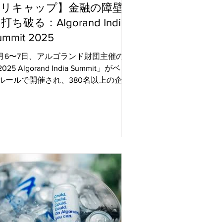
【リキャップ】金融の障壁
打ち破る：Algorand India
ummit 2025
2月6〜7日、アルゴランド財団主催の
025 Algorand India Summit」がベン
ルールで開催され、380名以上の企業
部、政策立案者、投資家、開発者、ス
ートアップ創業者、ソートリーダーが
堂に会しました。彼らは、インドを世
最大級のWeb3ハブへと押し上げるキ
プレイヤーたちです。 今年のサミッ
参加者は、ブロックチェーンの世界を
感しました。それはもはや未来の話で
なく、Web3ソリューションがすでに
来の金融や流動性の障壁を打ち破り、
百万人に経済的自立をもたらすスケー
へと成長している世界です。 スピー