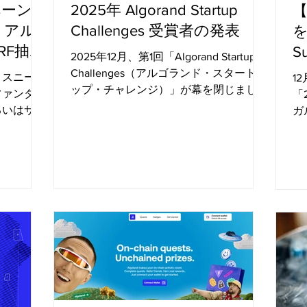
ペーン
2025年 Algorand Startup
、アル
Challenges 受賞者の発表
を
RF抽選
S
2025年12月、第1回「Algorand Startup
Challenges（アルゴランド・スタートア
、スニーカ
1
ップ・チャレンジ）」が幕を閉じまし
ファンタジ
「2
た。これは、10月7日に始まり、12月12
るいはサイ
ガ
日のファイナル・ピッチ・コンペティシ
land」の
幹
ョンで締めくくられた、数ヶ月にわたる
面を想像し
タ
ビルダー（構築者）の旅の集大成です。
スが本当に
一
このプログラムは、初期の探索段階から
が密室で
界
検証済みの概念実証（PoC）に至るま
」で選ばれ
ー
で、さまざまな段階にある創業者やスタ
知ることが
ト
ートアップを支援し、Algorand上で構築
ンドは、
体
するチームのための明確な道筋を作るた
込まれた、
は
めに設計されました。 Startup Challenge
を生成する
従
のハイライト： 220社以上のスタートア
ランダム関
数
ップがStartup Challengesのセッション
ル
に参加しました。 75チームがコンペテ