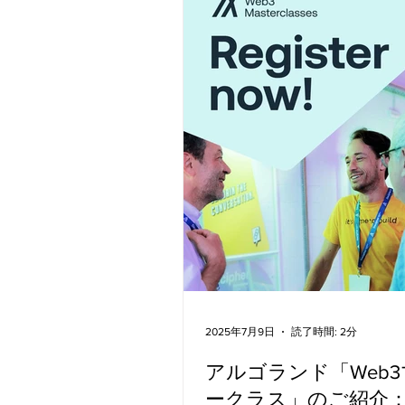
は、実世界でのDeFiツール、A
してノーコードの驚異的なプ
の発射台となりました。これ
て、アルゴランドの開発ツー
AlgoKitを活用し、Pythonおよ
TypeScriptでシームレスか
開発を実現しました。 2026
うかがっている開発者にとっ
ビューは設計図となるでしょ
は、AI駆動のイールド・オプ
ーから分散型の脳波マーケッ
まで、あらゆるものを見まし
ントは、アルゴランドの優位
ち即時トランザクション、エ
リーなコンセンサス、そして
トラクチャではなくアイデア
2025年7月9日
読了時間: 2分
アルゴランド「Web
ークラス」のご紹介：