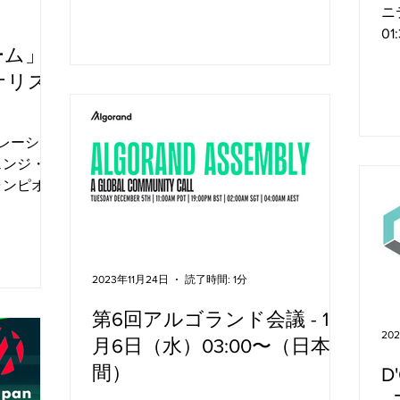
者ポータル（Algorand Developer
ニ
Portal）にアクセスしてください。...
0
ーム」
ゴ
プ
ナリス
エ
主
レーショ
ェンジ・
ャンピオン
た。世界中
イノベータ
なアイデア
念実証に変
2023年11月24日
読了時間: 1分
第6回アルゴランド会議 - 12
20
月6日（水）03:00〜（日本時
間）
D