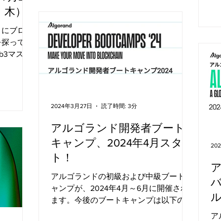
・木）
語）
リにブロッ
を探ってみ
b3マスタ
起業家、イ
ジの創業
者のために
2024年3月27日
読了時間: 3分
アルゴランド開発者ブート
キャンプ、2024年4月スター
20
ト！
ア
アルゴランドの初級および中級ブートキ
ャンプが、2024年4月～6月に開催され
ル
ます。今後のブートキャンプは以下の通
0
りです。参加予約は、アルゴランド開発
ア