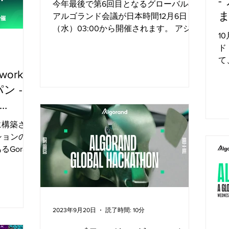
-
今年最後で第6回目となるグローバルの
アルゴランド会議が日本時間12月6日
（水）03:00から開催されます。 アジェ
1
ンダ詳細はXなどで随時お知らせさせて
ド
いただきますが、エコシステム最新情
て
報、AlgoKit2.0、また直前にインドで開
へ
work x
催される大規模イベント「アルゴラン
が
ン -
ド・インパ...
D
統
上に構築され
ションのリ
Gora
なAMAに
rkがどの
にブロック
2023年9月20日
読了時間: 10分