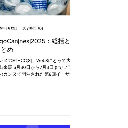
ーとディスカッション アルゴランド
団の主要メンバーが、インドにおける
eb3導入の現状と未来について議論の
火を切りました。CEOのステイシー・
ォーデンは基調講演を行い、インサイ
25年8月12日
読了時間: 6分
に富んだ「In Conversation（対話）」
lgoCan[nes]2025：総括と
ッションをリードしました。 彼女
、Mann Deshi銀行・財団の創設者兼
まとめ
長であるChetna Sinha氏と対談し、「
ンヌのETHCC[8]：Web3にとって大き
nn Deshi Digital Scorecard.
出来事 6月30日から7月3日までフラン
のカンヌで開催された第8回イーサリ
ム・コミュニティ・カンファレンス
EthCC）には、6,500人以上の開発
、研究者、投資家、エコシステム貢献
が集まりました。過去最大規模の
...