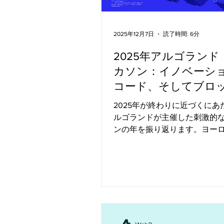
Function）」によって、この
ップに真っ向から取り組んで
イベント「Algoland」のグ
2025年12月7日
読了時間: 6分
ーレは、その仕組みをお見せ
機会となりました。1月13日（火
2025年アルゴランド
時（EST）/午後5時（CET）
カソン：イノベーシ
史上最大規模のVRF抽選会を
イブストリームを開催しまし
コード、そしてブロ
79,000以上のウォレットが参
ェーン・ブレイクス
2025年が終わりに近づくにあ
ルゴランドのVRFによって実
年
ルゴランドが主催した刺激的
真に壮大な結末を迎えました。.
ンの年を振り返ります。ヨー
国の活気あるテクノロジー・
インドやトルコといった開発
急成長している地域まで、私た
の対面イベントを開催し、50
開発者を集め、200以上のプ
が私たちのブロックチェーン
チされました。 私たちのハッ