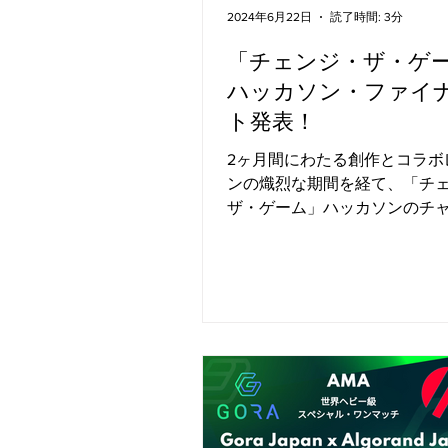
2024年6月22日
読了時間: 3分
「チェンジ・ザ・ゲ
ハッカソン・ファイ
ト発表！
2ヶ月間にわたる創作とコラボ
ンの熾烈な期間を経て、「チ
ザ・ゲーム」ハッカソンのチ
を発表する時がやってきまし
から何百人もの先見性のある
ーたちが力を合わせ、画期的
を具体的なプロトタイプや概
えました。...