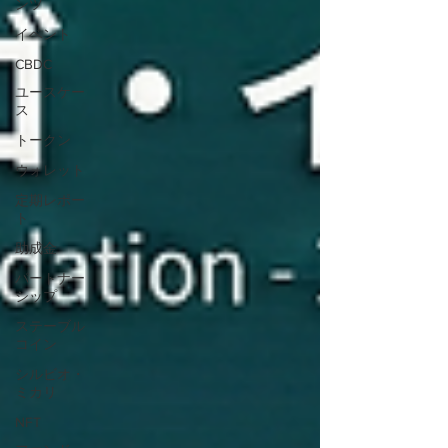
ンツ
イベント
CBDC
ユースケー
ス
トークン
ウォレット
定期レポー
ト
助成金
パートナー
シップ
ステーブル
コイン
シルビオ・
ミカリ
NFT