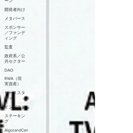
ーン
開発者向け
メタバース
スポンサー
／ファンデ
ィング
監査
政府系／公
共セクター
DAO
RWA（現
実資産）
ケーススタ
ディ
インパクト
ステーキン
グ
AlgorandCan