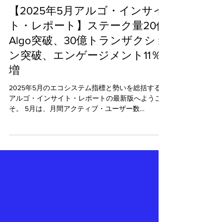
2025年6月8日
読了時間: 5分
【2025年5月アルゴ・インサイ
ト・レポート】ステーク量20億
Algo突破、30億トランザクショ
ン突破、エンゲージメント11％
増
2025年5月のエコシステム指標と勢いを総括する
アルゴ・インサイト・レポートの最新版へようこ
そ。 5月は、月間アクティブ・ユーザー数
（+4.14%）、資産形成（+4.72%）、RWA
TVL（+2.64%）の前月比の顕著な伸びにより、ユー
ザー・エンゲージメントの力強さを示し...