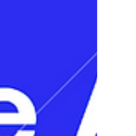
深まりを反映しています。 DeFiと流動性: 市場全体
の弱含みにより、ドル建てのTVL（預かり資産）は
約1億300万ドルへと11.0%減少しましたが、ALGO
建てのTVLは7.9%増加しており、オンチェーン上の
流動性が相対的に底堅いことを示しています。 分
散化とセキ