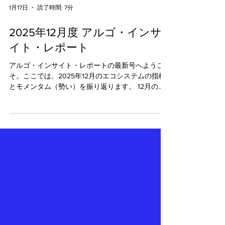
1月17日
読了時間: 7分
2025年12月度 アルゴ・インサ
イト・レポート
アルゴ・インサイト・レポートの最新号へようこ
そ。ここでは、2025年12月のエコシステムの指標
とモメンタム（勢い）を振り返ります。 12月のハ
イライト 12月、アルゴランドはネットワークのフ
ァンダメンタルズ（基礎的条件）を安定的に維持
しつつ、エコシステム全体でいくつかの主要な指
標において成長の勢いを見せました。 主なハイラ
イト： ネットワーク拡大: ウォレット数は0.8%増
の4,890万に達し、トランザクション数は1.3%増
で、累計34億回を突破しました。 新規アセット作
成: 11月の30,265件に対し、18.0%急増の35,708件
となりました。 ステーブルコイン時価総額: 5,005
万ドルから18.5%増の5,934万ドルへと成長し、ア
ルゴランド上のアセットに対する流動性と信頼の