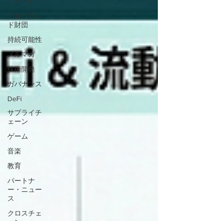
ファンド
アルゴラン
ド財団
持続可能性
メルマガ
技術開発
ガバナンス
DeFi
サプライチ
ェーン
ゲーム
音楽
教育
パートナ
ー・ニュー
ス
クロスチェ