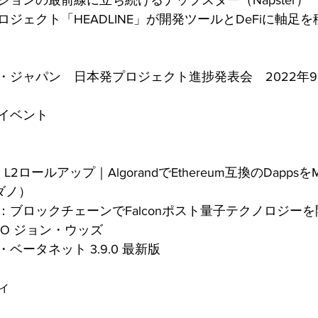
ョンの最前線に立ち続けるナップスター（Napster）
ジェクト「HEADLINE」が開発ツールとDeFiに軸足
・ジャパン　日本発プロジェクト進捗発表会　2022年9
イベント
M L2ロールアップ｜AlgorandでEthereum互換のDappsをM
ルダノ）
：ブロックチェーンでFalconポスト量子テクノロジー
O ジョン・ウッズ
ータネット 3.9.0 最新版
ィ