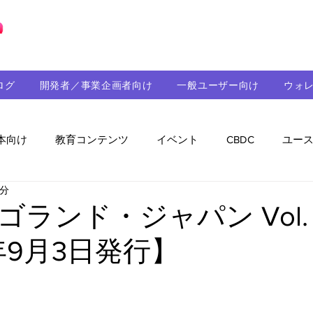
ブロックチェーンの「正解」を、日本へ。
ログ
開発者／事業企画者向け
一般ユーザー向け
ウォ
本向け
教育コンテンツ
イベント
CBDC
ユー
3分
助成金
パートナーシップ
ステーブルコイン
シ
ランド・ジャパン Vol. 
年9月3日発行】
持続可能性
メルマガ
技術開発
ガバナンス
音楽
教育
パートナー・ニュース
クロスチェー