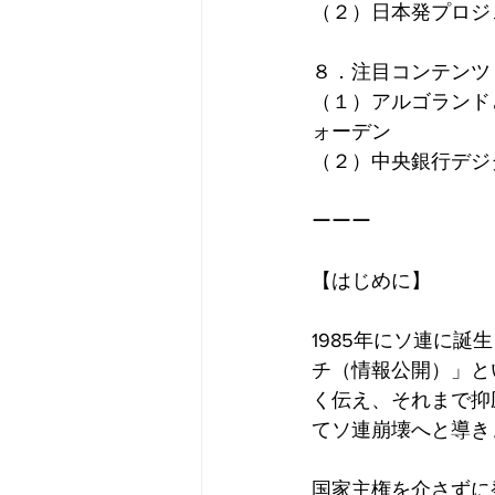
（２）日本発プロジ
８．注目コンテンツ
（１）アルゴランド
ォーデン
（２）中央銀行デジ
ーーー
【はじめに】
1985年にソ連に
チ（情報公開）」と
く伝え、それまで抑
てソ連崩壊へと導き
国家主権を介さずに