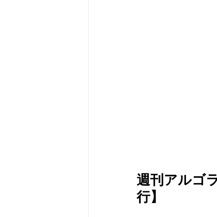
メタバース
スポンサー／フ
週刊アルゴラン
行】