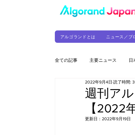
アルゴランドとは
ニュース／ブ
全ての記事
主要ニュース
日
2022年9月4日
読了時間: 
ウォレット
定期レポート
週刊アルゴ
【2022
ファンド
アルゴランド財団
更新日：
2022年9月19日
サプライチェーン
ゲーム