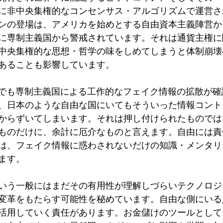
に非中央集権的なコンセンサス・アルゴリズムで運営さ
ンの登場は、アメリカを始めとする自由資本主義陣営か
に専制主義国から警戒されています。それは通貨主権に
中央集権的な思想・哲学の味をしめてしまうと体制崩壊
あることも影響しています。
Sでも専制主義国による工作的なフェイク情報の拡散が
、日本のような自由な国にいてもそういった情報コント
からずいてしまいます。それは押し付けられたものでは
ものだけに、余計に厄介なものと言えます。自由には責
は、フェイク情報に惑わされないだけの知識・メンタリ
ます。
いう一般にはまだその有用性が理解しづらいテクノロジ
変革をもたらす可能性を秘めています。自由な側にいる
活用していく責任があります。お金儲けのツールとして