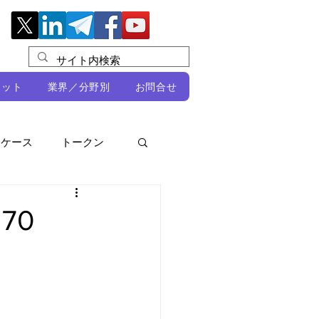
レット
業界／分野別
お問合せ
スケース
トークン
ルビオ・ミカリ
NFT
70
DeFi
ン
開発者向け