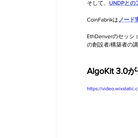
そして、
UNDPと
CoinFabrikは
ノード
EthDenverのセッシ
の創設者/構築者の
AlgoKit 3.
https://video.wixstat