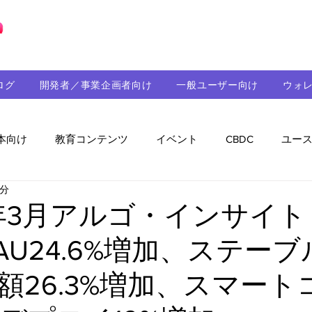
ブロックチェーンの「正解」を、日本へ。
ログ
開発者／事業企画者向け
一般ユーザー向け
ウォ
本向け
教育コンテンツ
イベント
CBDC
ユー
5分
助成金
パートナーシップ
ステーブルコイン
シ
5年3月アルゴ・インサイ
AU24.6%増加、ステー
持続可能性
メルマガ
技術開発
ガバナンス
額26.3%増加、スマート
音楽
教育
パートナー・ニュース
クロスチェー