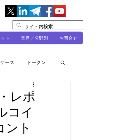
レット
業界／分野別
お問合せ
スケース
トークン
ルビオ・ミカリ
NFT
ト・レポ
ブルコイ
DeFi
コント
ン
開発者向け