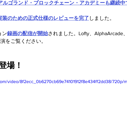
のアルゴランド・ブロックチェーン・アカデミーも継続中
実装のための正式仕様のレビューを完了
しました。
ョン
録画の配信が開始
されました。Lofty、AlphaArcade
講演をご覧ください。
0が登場！
ic.com/video/8f2ecc_0b6270cb69e74101912f8e434ff2dd38/720p/m