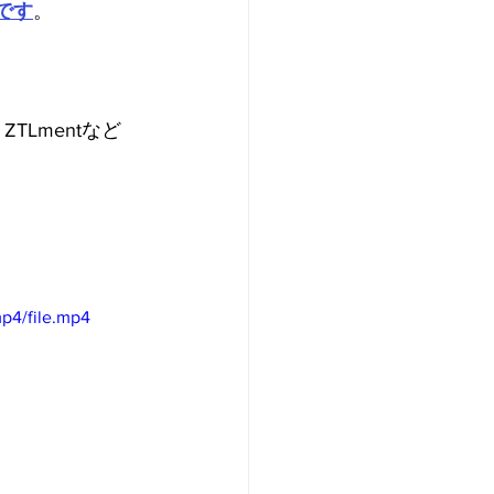
です
。
、ZTLmentなど
p4/file.mp4