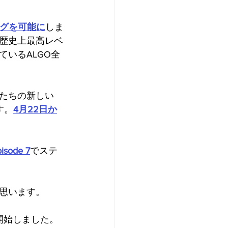
ングを可能に
しま
歴史上最高レベ
いるALGO全
たちの新しい
す。
4月22日か
isode 7
でステ
思います。
のもと開始しました。