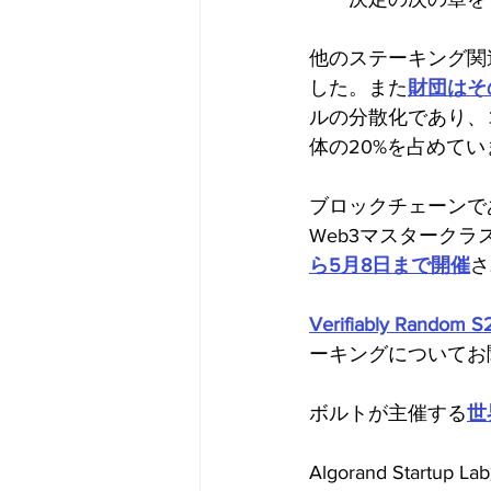
他のステーキング関
した。また
財団はそ
ルの分散化であり、
体の20%を占めてい
ブロックチェーンで
Web3マスターク
ら5月8日まで開催
さ
Verifiably Random S
ーキングについてお
ボルトが主催する
世
Algorand Star