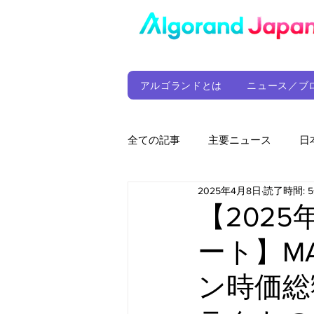
アルゴランドとは
ニュース／ブ
全ての記事
主要ニュース
日
2025年4月8日
読了時間: 
ウォレット
定期レポート
【202
ート】M
ファンド
アルゴランド財団
ン時価総
サプライチェーン
ゲーム