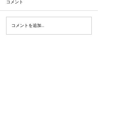
コメント
コメントを追加…
アルゴランドのポスト量
アルゴランド・
子暗号（PQC）ロードマ
子レジャー（台
ップ