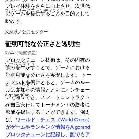
メタバース
プレイ体験をさらに向上させ、次世代
スポンサー／ファンディング
のゲームを提供することを目的として
います。
監査
政府系／公共セクター
DAO
証明可能な公正さと透明性
RWA（現実資産）
ブロックチェーン技術は、その固有の
ケーススタディ
強みを生かすことで、ゲームにおける
インパクト
証明可能な公正さを実現します。 トー
ナメントを例にとると、ゲームのルー
ステーキング
ルは参加者の情報とともにオンチェー
AlgorandCan
ンで確立でき、スマートコントラクト
が自己実行してトーナメントの勝者に
AI
報酬を提供することができます。例え
ば、
ワールド・チェス（World Chess）
がゲームやランキング情報をAlgorand
ブロックチェーンに記録し、誰でもア