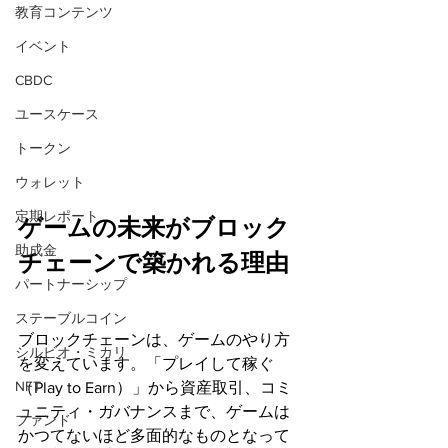
教育コンテンツ
イベント
CBDC
ユースケース
トークン
ウォレット
定期レポート
ゲームの未来がブロック
助成金
チェーンで築かれる理由
パートナーシップ
ステーブルコイン
ブロックチェーンは、ゲームのやり方
シルビオ・ミカリ
を変えています。「プレイして稼ぐ
NFT
（Play to Earn）」から資産取引、コミ
ュニティ・ガバナンスまで、ゲームは
ファンド
かつてないほど多面的なものとなって