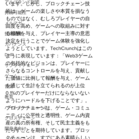
アルゴランド財団
います。しかし、ブロックチェーン技
術は、ゲームの楽しさや本質を損なう
持続可能性
ものではなく、むしろプレイヤーの自
メルマガ
由度を高め、ゲームへの取組みに対す
る報酬を与え、プレイヤー主導の意思
技術開発
決定を行うことでゲーム体験を強化し
ガバナンス
ようとしています。TechCrunchはこの
DeFi
ように表現しています：「Web3ゲーム
の包括的なビジョンは、プレイヤーに
サプライチェーン
さらなるコントロールを与え、貢献し
ゲーム
た価値に比例して報酬を与え、ゲーム
を通じて生計を立てられるのが上位
音楽
0.1%のプレイヤーだけにならないない
教育
ようにハードルを下げることです」。
パートナー・ニュース
ブロックチェーンは、ゲーム・コミュ
ニティに公平性と透明性、ゲーム内資
クロスチェーン
産の真の所有権、そして民主主義をも
開発者向け
たらすことを期待しています。ブロッ
クチェーンは、すでにある素晴らしい