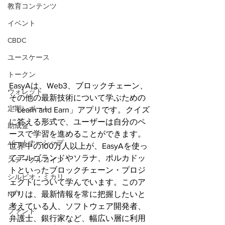
教育コンテンツ
イベント
CBDC
ユースケース
トークン
EasyAは、Web3、ブロックチェーン、
ウォレット
その他の最新技術について学ぶための
定期レポート
「Learn and Earn」アプリです。クイズ
に答える形式で、ユーザーは自分のペ
助成金
ースで学習を進めることができます。
パートナーシップ
世界中の100万人以上が、EasyAを使っ
てアルゴランドやソラナ、ポルカドッ
ステーブルコイン
トといったブロックチェーン・プロジ
シルビオ・ミカリ
ェクトについて学んでいます。このア
NFT
プリは、最新情報を常に把握したいと
考えている人、ソフトウェア開発者、
ファンド
弁護士、銀行家など、幅広い層に利用