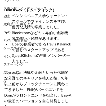
メタバース
スポンサー／ファンディング
Dom Kwok（ドム・クォック）
ペンシルベニア大学ウォートン・
監査
スクールでファイナンスを学び、
政府系／公共セクター
優秀な成績で卒業しました。
DAO
Blackstoneなどの世界的な金融機
関で働いた経験があります。
RWA（現実資産）
Uberの創業者であるTravis Kalanick
ケーススタディ
の新しいスタートアップである
CloudKitchensの初期メンバーの一
インパクト
人でした。
ステーキング
AlgorandCan
二人とも、法律や金融といった伝統的
な分野でのキャリアを積んだ後、10年
AI
以上前からブロックチェーンに関わっ
てきました。Philがバックエンドを、
Domがフロントエンドを担当し、EasyA
の最初のバージョンを自ら開発しまし