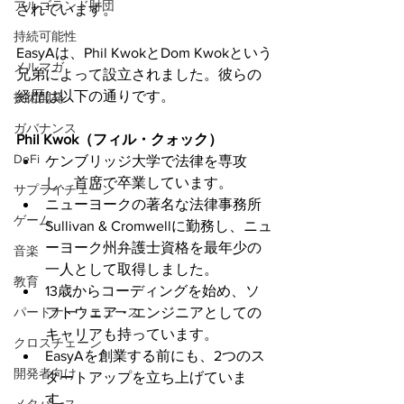
アルゴランド財団
されています。
持続可能性
EasyAは、Phil KwokとDom Kwokという
メルマガ
兄弟によって設立されました。彼らの
経歴は以下の通りです。
技術開発
ガバナンス
Phil Kwok（フィル・クォック）
DeFi
ケンブリッジ大学で法律を専攻
し、首席で卒業しています。
サプライチェーン
ニューヨークの著名な法律事務所
ゲーム
Sullivan & Cromwellに勤務し、ニュ
ーヨーク州弁護士資格を最年少の
音楽
一人として取得しました。
教育
13歳からコーディングを始め、ソ
パートナー・ニュース
フトウェア・エンジニアとしての
キャリアも持っています。
クロスチェーン
EasyAを創業する前にも、2つのス
開発者向け
タートアップを立ち上げていま
す。