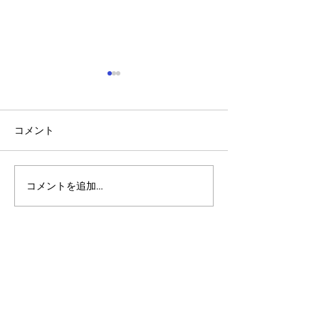
コメント
コメントを追加…
アルゴランドのポスト量
アルゴランド・
子暗号（PQC）ロードマ
子レジャー（台
ップ