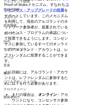
アルゴランド財団
Proof-of-Stakeメカニズム、すなわち
コ
持続可能性
ンセンサス・アップグレードの投票
を
サポートしています。このメカニズム
メルマガ
を利用して、現在のアルゴランドのネ
技術開発
ットワーク参加者が、提案されている
ガバナンス・プログラムの承認につい
ガバナンス
て投票できるようにします。コンセン
DeFi
サスに参加しているすべてのオンライ
サプライチェーン
ンのアルゴランド・アカウントは、レ
ファレンダムに投票することができま
ゲーム
す。
音楽
より詳細には、アルゴランド・アカウ
教育
ントは、レファレンダムに参加するた
パートナー・ニュース
めに以下を行う必要があります。
クロスチェーン
まだの場合は、
オンライン
・アカ
開発者向け
ウントになり、コンセンサス参加