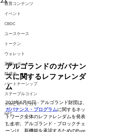
教育コンテンツ
イベント
CBDC
ユースケース
トークン
ウォレット
定期レポート
アルゴランドのガバナン
助成金
スに関するレファレンダ
パートナーシップ
ム
ステーブルコイン
2021年6月10日 - アルゴランド財団は、
シルビオ・ミカリ
ガバナンス・プログラム
に関するネッ
NFT
トワーク全体のレファレンダムを発表
します。アルゴランド・ブロックチェ
ファンド
ーンは、新機能を承認するためのPure 