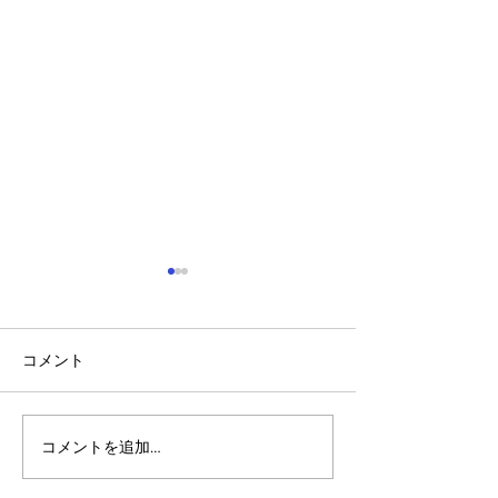
コメント
コメントを追加…
アルゴランドのポスト量
マルチシグ：人
子暗号（PQC）ロードマ
のセキュリティ