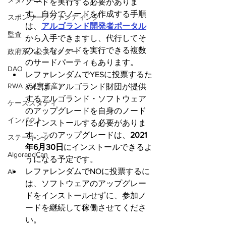
メタバース
ノードを実行する必要がありま
す。自分でノードを作成する手順
スポンサー／ファンディング
は、
アルゴランド開発者ポータル
監査
から入手できますし、代行してそ
のようなノードを実行できる複数
政府系／公共セクター
のサードパーティもあります。
DAO
レファレンダムでYESに投票するた
RWA（現実資産）
めには、アルゴランド財団が提供
するアルゴランド・ソフトウェア
ケーススタディ
のアップグレードを自身のノード
インパクト
にインストールする必要がありま
す。このアップグレードは、
2021
ステーキング
年6月30日
にインストールできるよ
AlgorandCan
うになる予定です。
レファレンダムでNOに投票するに
AI
は、ソフトウェアのアップグレー
ドをインストールせずに、参加ノ
ードを継続して稼働させてくださ
い。