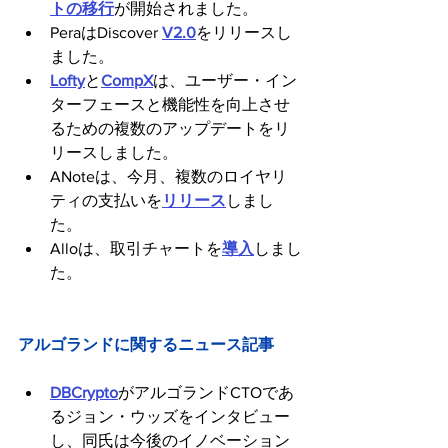
トの移行
が開始されました。
PeraはDiscover 
V2.0
をリリースし
ました。
Lofty
と
CompX
は、ユーザー・イン
ターフェースと機能性を向上させ
るための複数のアップデートをリ
リースしました。
ANoteは、今月、複数のロイヤリ
ティの支払いを
リリース
しまし
た。
Alloは、取引チャートを
導入
しまし
た。
アルゴランドに関するニュース記事
DBCrypto
がアルゴランドCTOであ
るジョン・ウッズをインタビュー
し、同氏は今後のイノベーション