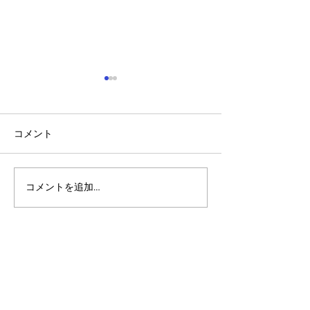
コメント
コメントを追加…
アルゴランドのポスト量
マルチシグ：人
子暗号（PQC）ロードマ
のセキュリティ
ップ