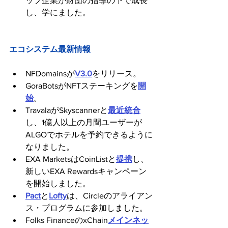
ップ企業が財団の指導の下で成長
し、学にました。
エコシステム最新情報
NFDomainsが
V3.0
をリリース。
GoraBotsがNFTステーキングを
開
始
。
TravalaがSkyscannerと
最近統合
し、1億人以上の月間ユーザーが
ALGOでホテルを予約できるように
なりました。
EXA MarketsはCoinListと
提携
し、
新しいEXA Rewardsキャンペーン
を開始しました。
Pact
と
Lofty
は、Circleのアライアン
ス・プログラムに参加しました。
Folks FinanceのxChain
メインネッ