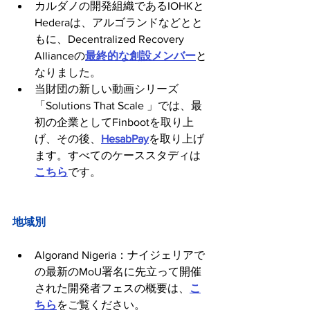
カルダノの開発組織であるIOHKと
Hederaは、アルゴランドなどとと
もに、Decentralized Recovery 
Allianceの
最終的な創設メンバー
と
なりました。
当財団の新しい動画シリーズ
「Solutions That Scale 」では、最
初の企業としてFinbootを取り上
げ、その後、
HesabPay
を取り上げ
ます。すべてのケーススタディは
こちら
です。
地域別
Algorand Nigeria：ナイジェリアで
の最新のMoU署名に先立って開催
された開発者フェスの概要は、
こ
ちら
をご覧ください。