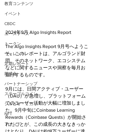
教育コンテンツ
イベント
CBDC
2024年9月 Algo Insights Report
ユースケース
トークン
The Algo Insights Report 9月号へようこ
そ。このレポートは、アルゴランド財
ウォレット
団、そのネットワーク、エコシステム
定期レポート
などに関するニュースや洞察を毎月お
助成金
届けするものです。 
パートナーシップ
9月には、日間アクティブ・ユーザー
ステーブルコイン
（DAU）が急増し、プラットフォーム
でのユーザー活動が大幅に増加しまし
シルビオ・ミカリ
た。9月中旬にCoinbase Learning 
NFT
Rewards（Coinbase Quests）が開始さ
ファンド
れたことが、この成長の大きなきっか
けとなり、DAUは約18万ユーザーに達