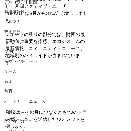
アルゴランド財団
し、月間アクティブ・ユーザー
持続可能性
（MAU）は8月から34%近く増加しまし
た。
メルマガ
技術開発
レポートの残りの部分では、財団の最
新動向、重要な指標、エコシステムの
ガバナンス
最新情報、コミュニティ・ニュース、
DeFi
地域別のハイライトが含まれていま
サプライチェーン
す。 
ゲーム
音楽
教育
パートナー・ニュース
クロスチェーン
MAUは、その月に少なくとも1つのトラ
ンザクションを送信したウォレットを
開発者向け
指します。 