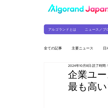
アルゴランドとは
ニュース／ブ
全ての記事
主要ニュース
日
2024年10月8日
読了時間: 
ウォレット
定期レポート
企業ユー
最も高い
ファンド
アルゴランド財団
サプライチェーン
ゲーム