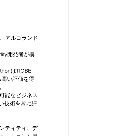
て、アルゴランド
dity開発者が構
はTIOBE 
も高い評価を得
す。
続可能なビジネス
しい技術を常に評
デンティティ、デ