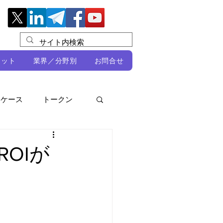
レット
業界／分野別
お問合せ
スケース
トークン
ルビオ・ミカリ
NFT
OIが
DeFi
ン
開発者向け