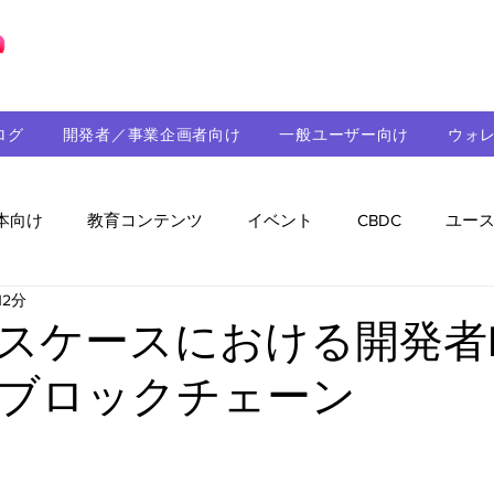
ブロックチェーンの「正解」を、日本へ。
ログ
開発者／事業企画者向け
一般ユーザー向け
ウォ
本向け
教育コンテンツ
イベント
CBDC
ユー
12分
助成金
パートナーシップ
ステーブルコイン
シ
スケースにおける開発者R
ブロックチェーン
持続可能性
メルマガ
技術開発
ガバナンス
音楽
教育
パートナー・ニュース
クロスチェー