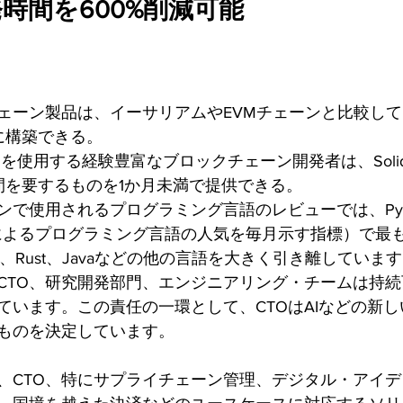
時間を600%削減可能
ェーン製品は、イーサリアムやEVMチェーンと比較し
速に構築できる。
Pythonを使用する経験豊富なブロックチェーン開発者は、Soli
間を要するものを1か月未満で提供できる。
で使用されるプログラミング言語のレビューでは、Python
発者によるプログラミング言語の人気を毎月示す指標）で最
ity、Rust、Javaなどの他の言語を大きく引き離していま
CTO、研究開発部門、エンジニアリング・チームは持
ています。この責任の一環として、CTOはAIなどの新
ものを決定しています。
、CTO、特にサプライチェーン管理、デジタル・アイ