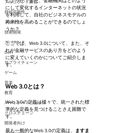
しょうか？また、金融機関はどのよう
アルゴランド財団
にして変化するインターネットの状況
持続可能性
を利用して、自社のビジネスモデルの
将来性を高めることができるのでしょ
メルマガ
うか？
技術開発
ガバナンス
ここでは、Web 3.0について、また、そ
れが金融サービスのあり方をどのよう
DeFi
に変えていくのかについてご紹介しま
サプライチェーン
す。
ゲーム
音楽
Web 3.0とは？
教育
Web 3.0の定義は様々で、統一された標
パートナー・ニュース
準的な定義を見つけることさえ困難で
クロスチェーン
す。
開発者向け
最も一般的なWeb 3.0の定義は、
ますま