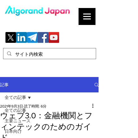
ブロックチェーンの「正解」を、日本へ。
記事
全ての記事
2021年9月3日
読了時間: 6分
全ての記事
ウェブ3.0：金融機関とフ
主要ニュース
ィンテックのためのガイ
日本向け
ド