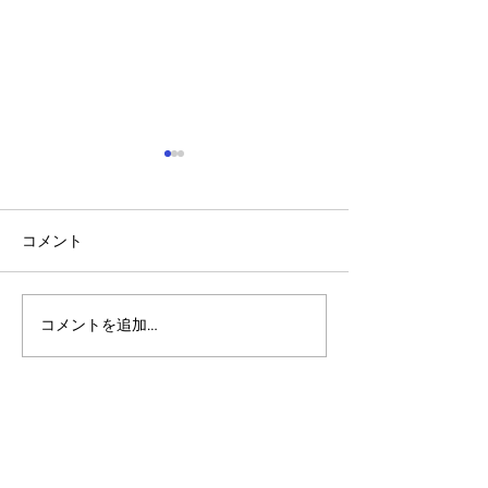
コメント
コメントを追加…
アルゴランドのポスト量
アルゴランド・
子暗号（PQC）ロードマ
子レジャー（台
ップ