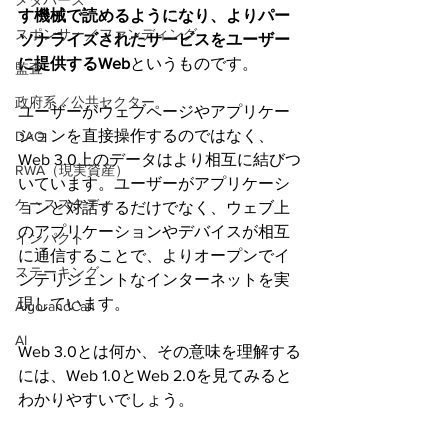
メタバース
す機械で読めるようになり、よりパー
スポンサー／ファンディング
ソナライズされたサービスをユーザー
に提供するWeb
というものです。
監査
政府系／公共セクター
ユーザーがウェブページやアプリケー
ションを直接操作するのではなく、
DAO
Web 3.0上のデータはより相互に結びつ
RWA（現実資産）
いています。ユーザーがアプリケーシ
ケーススタディ
ョンと対話するだけでなく、ウェブ上
のアプリケーションやデバイスが相互
インパクト
に通信することで、よりオープンでイ
ステーキング
ンテリジェントなインターネットを実
現しています。
AlgorandCan
AI
Web 3.0とは何か、その意味を理解する
には、Web 1.0とWeb 2.0を見てみると
わかりやすいでしょう。