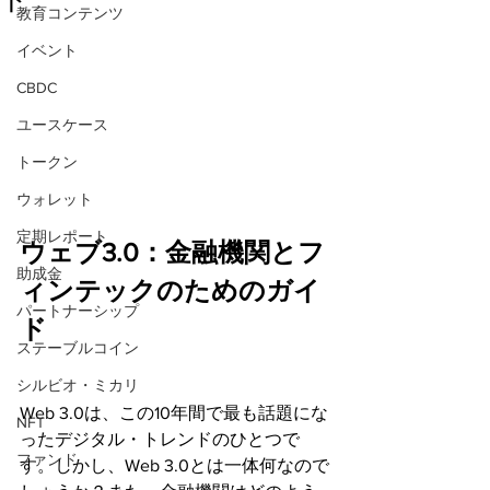
教育コンテンツ
イベント
CBDC
ユースケース
トークン
ウォレット
定期レポート
ウェブ3.0：金融機関とフ
助成金
ィンテックのためのガイ
パートナーシップ
ド
ステーブルコイン
シルビオ・ミカリ
Web 3.0は、この10年間で最も話題にな
NFT
ったデジタル・トレンドのひとつで
ファンド
す。しかし、Web 3.0とは一体何なので