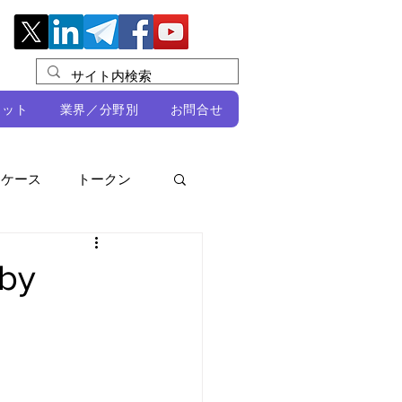
レット
業界／分野別
お問合せ
スケース
トークン
ルビオ・ミカリ
NFT
by
DeFi
ン
開発者向け