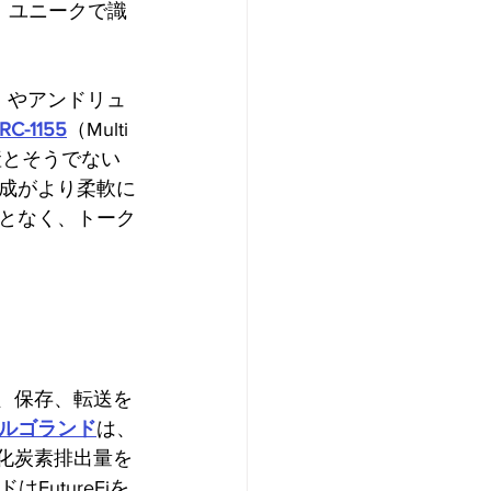
、ユニークで識
ki）やアンドリュ
RC-1155
（Multi 
資産とそうでない
成がより柔軟に
となく、トーク
、保存、転送を
ルゴランド
は、
酸化炭素排出量を
utureFiを