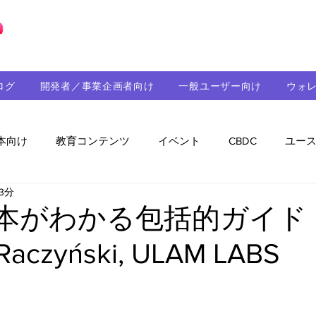
ブロックチェーンの「正解」を、日本へ。
ログ
開発者／事業企画者向け
一般ユーザー向け
ウォ
本向け
教育コンテンツ
イベント
CBDC
ユー
3分
助成金
パートナーシップ
ステーブルコイン
シ
基本がわかる包括的ガイド 
Raczyński, ULAM LABS
持続可能性
メルマガ
技術開発
ガバナンス
音楽
教育
パートナー・ニュース
クロスチェー