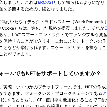
入しました。これは
ERC-721
として知られるようになり
産を参照するための手段となりました。
界に気付いたウィテック・ラドムスキー（Witek Radoms
ew Cooke）らは、進化した規格を提案しました。それが
E
ard）であり、1つのスマートコントラクトでファンジブルな
を保持することができます。これにより、トークンの作
ことなどが挙げられます。スケーラビリティを損なうこ
ことができます。
ォームでもNFTをサポートしていますか？
。実際、いくつかのプラットフォームでは、NFTの作成
ができます。フォークレス・ブロックチェーンである
ア
可能にするとともに、CPU使用率を最適化することで二
。イーサリアムはDeFiを提供しましたが、アルゴランドはF