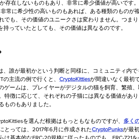
枚しか存在しないものもあり、非常に希少価値が高いです。
、非常に希少性の高いものもあれば、ある種類のものが
れでも、その価値のユニークさは変わりません。つまり
Tを持っていたとしても、その価値は異なるのです。
？
ては、誰が最初かという判断と同様に、コミュニティ内で
FTの主流の例で行くと、
CryptoKitties
が間違いなく最初で
このゲームは、プレイヤーがデジタルの猫を飼育、繁殖
。特徴に応じて、それぞれの子猫には異なる価値があり
るものもありました。
yptoKittiesを選んだ根拠はもっともなものですが、
多く
にとっては、2017年6月に作成された
CryptoPunks
が最初
は基本的なERC-20規格に従ったものでも、ERC-721