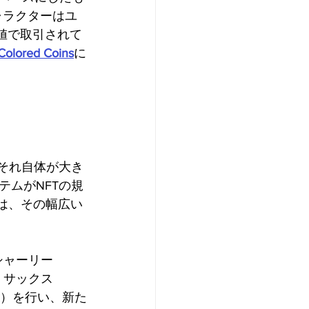
ャラクターはユ
値で取引されて
Colored Coins
に
それ自体が大き
ムがNFTの規
55は、その幅広い
・シャーリー
ア・サックス
l（EIP）を行い、新た