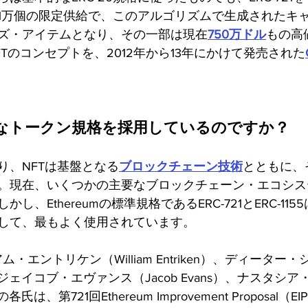
1万個の限定供給で、このアルゴリズムで生成されたキ
ズ・アイテムとなり、その一部は現在
750万ドル
もの高
Tのコンセプトを、2012年から13年にかけて発売された
うなトークン規格を採用しているのですか？
り、NFTは基盤となる
ブロックチェーン技術
とともに、
。現在、いくつかの主要なブロックチェーン・エコシステ
し、Ethereumの標準規格であるERC-721とERC-11
して、最もよく使用されています。
ム・エントリケン（William Entriken）、ディーター
ley）、ジェイコブ・エヴァンス（Jacob Evans）、ナスタシ
s）の各氏は、第721回Ethereum Improvement Proposa