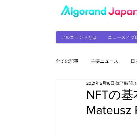
アルゴランドとは
ニュース／ブ
全ての記事
主要ニュース
日
2021年5月16日
読了時間: 1
ウォレット
定期レポート
NFTの
Mateusz 
ファンド
アルゴランド財団
サプライチェーン
ゲーム