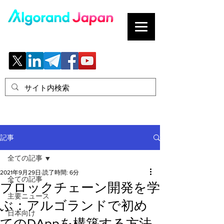
ブロックチェーンの「正解」を、日本へ。
記事
全ての記事
2021年9月29日
読了時間: 6分
全ての記事
ブロックチェーン開発を学
主要ニュース
ぶ：アルゴランドで初め
日本向け
てのDAppを構築する方法