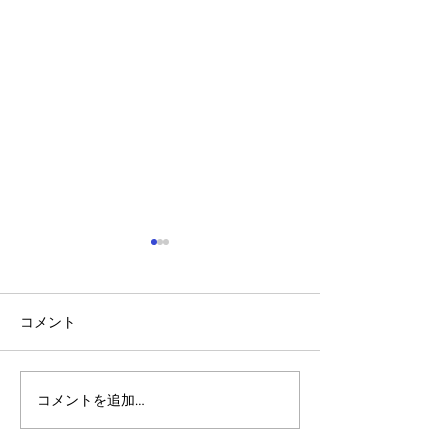
コメント
コメントを追加…
アルゴランドのポスト量
アルゴランド・
子暗号（PQC）ロードマ
子レジャー（台