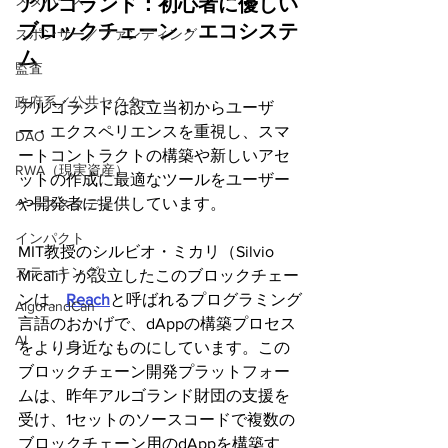
メタバース
アルゴランド：初心者に優しい
ブロックチェーン・エコシステ
スポンサー／ファンディング
ム
監査
政府系／公共セクター
アルゴランドは設立当初からユーザ
ー・エクスペリエンスを重視し、スマ
DAO
ートコントラクトの構築や新しいアセ
RWA（現実資産）
ットの作成に最適なツールをユーザー
や開発者に提供しています。
ケーススタディ
インパクト
MIT教授のシルビオ・ミカリ（Silvio 
ステーキング
Micali）が設立したこのブロックチェー
ンは、
Reach
と呼ばれるプログラミング
AlgorandCan
言語のおかげで、dAppの構築プロセス
AI
をより身近なものにしています。この
ブロックチェーン開発プラットフォー
ムは、昨年アルゴランド財団の支援を
受け、1セットのソースコードで複数の
ブロックチェーン用のdAppを構築す