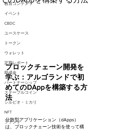
教育コンテンツ
イベント
CBDC
ユースケース
トークン
ウォレット
定期レポート
ブロックチェーン開発を
助成金
学ぶ：アルゴランドで初
パートナーシップ
めてのDAppを構築する方
ステーブルコイン
法
シルビオ・ミカリ
NFT
分散型アプリケーション（dApps）
ファンド
は、ブロックチェーン技術を使って構