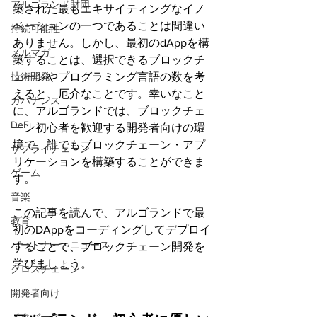
アルゴランド財団
築された最もエキサイティングなイノ
ベーションの一つであることは間違い
持続可能性
ありません。しかし、最初のdAppを構
メルマガ
築することは、選択できるブロックチ
技術開発
ェーンやプログラミング言語の数を考
えると、厄介なことです。幸いなこと
ガバナンス
に、アルゴランドでは、ブロックチェ
DeFi
ーン初心者を歓迎する開発者向けの環
境で、誰でもブロックチェーン・アプ
サプライチェーン
リケーションを構築することができま
ゲーム
す。
音楽
この記事を読んで、アルゴランドで最
教育
初のDAppをコーディングしてデプロイ
パートナー・ニュース
することで、ブロックチェーン開発を
学びましょう。
クロスチェーン
開発者向け