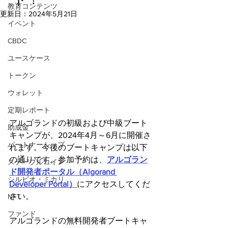
教育コンテンツ
更新日：
2024年5月21日
イベント
CBDC
ユースケース
トークン
ウォレット
定期レポート
アルゴランドの初級および中級ブート
助成金
キャンプが、2024年4月～6月に開催さ
パートナーシップ
れます。今後のブートキャンプは以下
の通りです。参加予約は、
アルゴラン
ステーブルコイン
ド開発者ポータル（Algorand 
シルビオ・ミカリ
Developer Portal）
にアクセスしてくだ
さい。
NFT
ファンド
アルゴランドの無料開発者ブートキャ