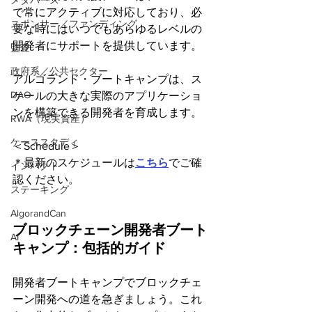
メタバース
で常にアクティブに対応しており、必
スポンサー／ファンディング
要な時にはいつでもあらゆるレベルの
開発者にサポートを提供しています。
監査
政府系／公共セクター
アルゴランド・ブートキャンプは、ス
DAO
ケールの大きな実際のアプリケーショ
ンを構築できる開発者を育成します。
RWA（現実資産）
ケーススタディ
＜Schedule＞
＊最新のスケジュールは
こちら
でご確
インパクト
認ください。
ステーキング
AlgorandCan
ブロックチェーン開発者ブート
AI
キャンプ：包括的ガイド
開発者ブートキャンプでブロックチェ
ーン開発への道を急ぎましょう。これ