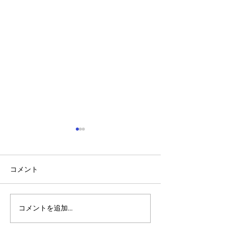
コメント
コメントを追加…
アルゴランドのポスト量
アルゴランド・
子暗号（PQC）ロードマ
子レジャー（台