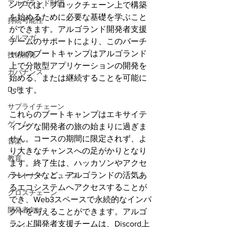
アルゴランド財団
ンプでは、ブロックチェーン上で構築
を始めるために必要な基礎を学ぶこと
持続可能性
ができます。アルゴランド開発者支援
メルマガ
チームのサポートにより、このバーチ
ャルのブートキャンプはアルゴランド
技術開発
上で分散型アプリケーションの開発を
ガバナンス
始める、または継続することを可能に
DeFi
します。
サプライチェーン
これらのブートキャンプはエキサイテ
ゲーム
ィングな開発者の旅の始まりに過ぎま
せん。コースの期間に限定されず、よ
音楽
り大きなチャンスへの足がかりとなり
教育
ます。終了生は、ハッカソンやアクセ
ラレータなど、アルゴランドの活気あ
パートナー・ニュース
るエコシステムへアクセスすることが
クロスチェーン
でき、Web3スペースで永続的なインパ
開発者向け
クトを与えることができます。アルゴ
ランド開発者支援チームは、Discord上