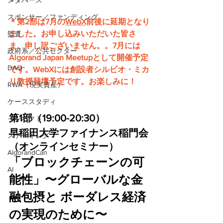
メタバース
スポンサー／ファンディング
＊第2部は7月の
WebX
前後に延期となり
ました。お申し込みいただいた皆さ
監査
ま、申し訳ございません。。7月には
政府系／公共セクター
Algorand Japan Meetupとして開催予定
DAO
です。WebXには創設者シルビオ・ミカ
リ教授登壇予定です。お楽しみに！
RWA（現実資産）
ケーススタディ
第1部（19:00-20:30）
インパクト
早稲田大学ファイナンス稲門会
ステーキング
（オンラインセミナー）
AlgorandCan
「ブロックチェーンの可
AI
能性」〜グローバルな金
融包摂と ボーダレス経済
の実現のために〜