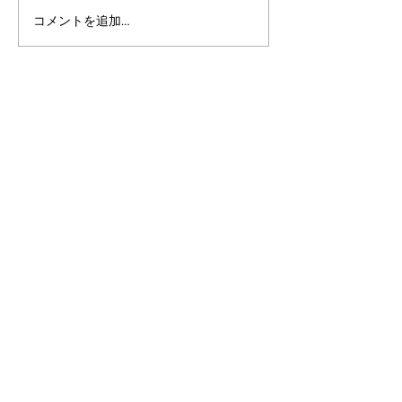
コメントを追加…
アルゴランドのポスト量
アルゴランドでE
子暗号（PQC）ロードマ
レットが利用可
ップ
xChain Account
MetaMask、Rab
Coinbase Wal
始