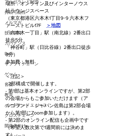
アルゴランド財団
場所：オンライン及びインターノウス
社ラウンジスペース
持続可能性
（東京都港区六本木1丁目9−9 六本木フ
メルマガ
ァーストビル17F　
＞地図
「六本木一丁目」駅（南北線）2番出口
技術開発
徒歩5分
ガバナンス
「神谷町」駅（日比谷線）2番出口徒歩
DeFi
8分）
参加費：無料
サプライチェーン
ゲーム
＜注記＞
- 2部構成で開催します。
音楽
- 第1部は基本オンラインですが、第2部
教育
の会場からもご参加いただけます（ア
パートナー・ニュース
ルゴランド・ジャパン佐島は第2部会場
から第1部にZoom参加します）。
クロスチェーン
- 第2部のオンライン配信も企画中です
開発者向け
（希望人数次第で1週間前には決めま
す）。