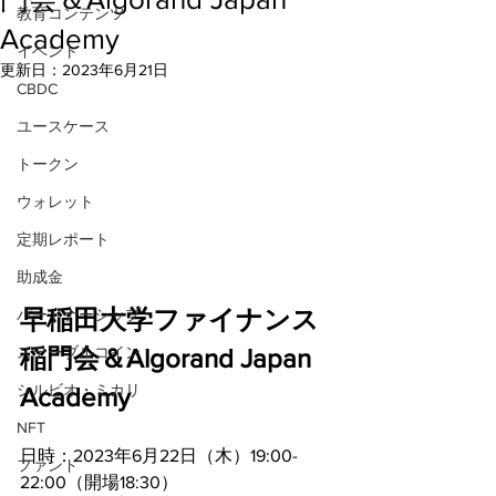
教育コンテンツ
Academy
イベント
更新日：
2023年6月21日
CBDC
ユースケース
トークン
ウォレット
定期レポート
助成金
早稲田大学ファイナンス
パートナーシップ
ステーブルコイン
稲門会＆Algorand Japan 
シルビオ・ミカリ
Academy
NFT
日時：2023年6月22日（木）19:00-
ファンド
22:00（開場18:30）