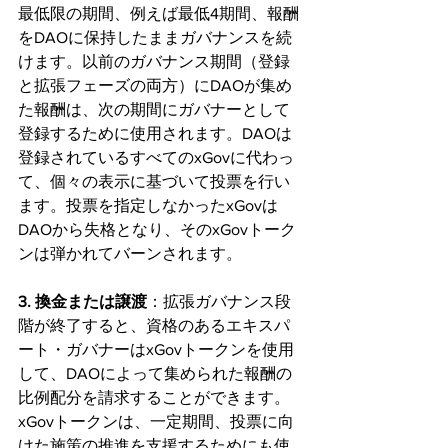
最低限の期間、例えば最低4期間、報酬
をDAOに保持したままガバナンスを続
けます。以前のガバナンス期間（登録
と拡張フェーズの両方）にDAOが集め
た報酬は、次の期間にガバナーとして
登録するために使用されます。DAOは
登録されているすべてのxGovに代わっ
て、個々の表示に基づいて投票を行い
ます。投票を指定しなかったxGovは
DAOから失格となり、そのxGovトーク
ンは弾かれてバーンされます。
3. 換金または譲渡
：拡張ガバナンス段
階が終了すると、資格のあるエキスパ
ート・ガバナーはxGovトークンを使用
して、DAOによって集められた報酬の
比例配分を請求することができます。
xGovトークンは、一定期間、投票に向
けた施策の推進を支援するためにも使