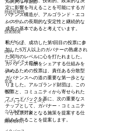
も重要な経済的、技術的、政策的な決
アルゴランド財団
定に影響を与えることを可能にするガ
持続可能性
バナンス構造が、アルゴランド・エコ
システムの長期的な安定性と継続的な
メルマガ
成長の基本であると考えています。
技術開発
ガバナンス
私たちは、成功した第1回目の投票に参
加した5万人以上のガバナーの熟慮され
DeFi
た関与のレベルに心を打たれました。
サプライチェーン
ガバナンス報酬をシェアする仕組みを
決めるための投票は、責任ある分散型
ゲーム
ガバナンスへの道の重要な第一歩とな
音楽
りました。アルゴランド財団は、この
教育
投票と、コミュニティから寄せられた
フィードバックを基に、次の重要なス
パートナー・ニュース
テップとして、ガバナー・コミュニテ
クロスチェーン
ィが投票対象となる施策を提案する仕
組みを作ることを提案します。
開発者向け