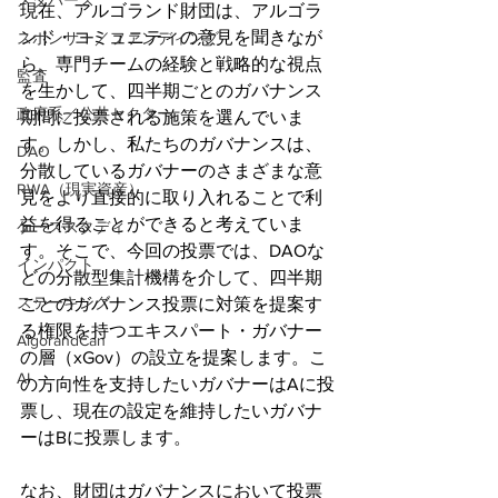
メタバース
現在、アルゴランド財団は、アルゴラ
ンド・コミュニティの意見を聞きなが
スポンサー／ファンディング
ら、専門チームの経験と戦略的な視点
監査
を生かして、四半期ごとのガバナンス
政府系／公共セクター
期間に投票される施策を選んでいま
す。しかし、私たちのガバナンスは、
DAO
分散しているガバナーのさまざまな意
RWA（現実資産）
見をより直接的に取り入れることで利
益を得ることができると考えていま
ケーススタディ
す。そこで、今回の投票では、DAOな
インパクト
どの分散型集計機構を介して、四半期
ステーキング
ごとのガバナンス投票に対策を提案す
る権限を持つエキスパート・ガバナー
AlgorandCan
の層（xGov）の設立を提案します。こ
AI
の方向性を支持したいガバナーはAに投
票し、現在の設定を維持したいガバナ
ーはBに投票します。
なお、財団はガバナンスにおいて投票