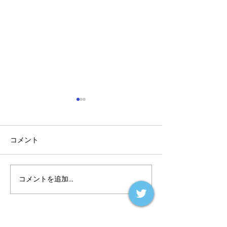
コメント
コメントを追加…
アルゴランドのポスト量
マルチシグ：人
子暗号（PQC）ロードマ
のセキュリティ
ップ