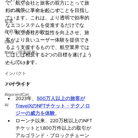
メタバース
で、航空会社と旅客の双方にとって旅
行の風景に革命を起こすことを目指し
スポンサー／ファンディング
ています。これは、より透明で効率的
監査
なエコシステムを促進するだけでな
政府系／公共セクター
く、航空会社が収益性を向上させ、旅
客がより良いユーザー体験を提供でき
DAO
るよう支援するもので、航空業界では
RWA（現実資産）
しばしば相反する2つの目標を遂げよう
としています。
ケーススタディ
インパクト
ハイライト
ステーキング
AlgorandCan
2023年、
500万人以上の旅客が
AI
TravelXのNFTチケット・テクノロ
ジーの威力を体験
。
ローンチ以来、220万枚以上のNFT
チケットと1,800万件以上の取引が
アルゴランド・ブロックチェーン