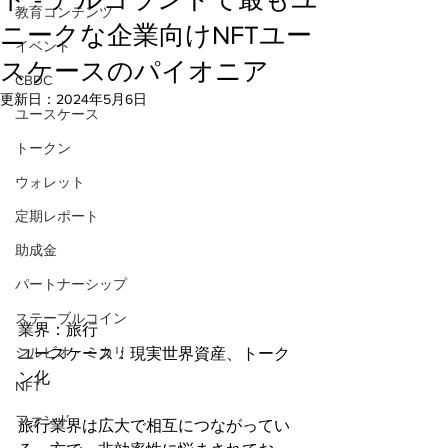
教育コンテンツ
ニークな企業向けNFTユー
イベント
スケースのパイオニア
CBDC
更新日：
2024年5月6日
ユースケース
トークン
ウォレット
定期レポート
助成金
パートナーシップ
ステーブルコイン
業界：旅行 
シルビオ・ミカリ
ユースケース：現実世界資産、トーク
ン化
NFT
ファンド
旅行業界は広大で相互につながってい