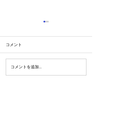
コメント
コメントを追加…
アルゴランドのポスト量
アルゴランド・
子暗号（PQC）ロードマ
子レジャー（台
ップ