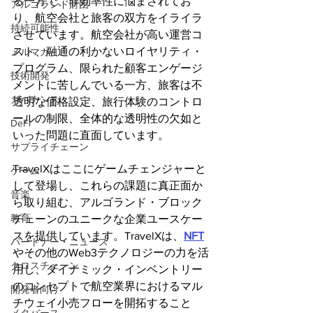
る一方で、非効率性に悩まされてお
アルゴランド財団
り、航空会社と旅客の双方をイライラ
持続可能性
させています。航空会社が高い運営コ
スト、融通の利かないロイヤリティ・
メルマガ
プログラム、限られた顧客エンゲージ
技術開発
メントに苦しんでいる一方、旅客は不
ガバナンス
透明な価格設定、旅行体験のコントロ
ールの制限、全体的な透明性の欠如と
DeFi
いった問題に直面しています。
サプライチェーン
TravelXはここにゲームチェンジャーと
ゲーム
して登場し、これらの課題に真正面か
音楽
ら取り組む、アルゴランド・ブロック
教育
チェーンのユニークな企業ユースケー
スを提供しています。TravelXは、
NFT
パートナー・ニュース
やその他のWeb3テクノロジーの力を活
クロスチェーン
用し、ダイナミック・インベントリー
のコンセプトで航空業界におけるマル
開発者向け
チウェイ小売フローを開拓すること