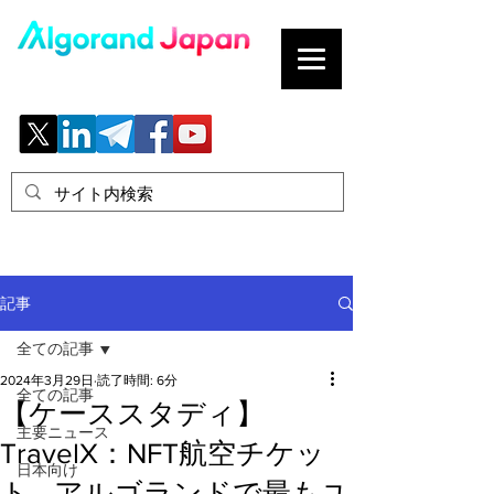
ブロックチェーンの「正解」を、日本へ。
記事
全ての記事
2024年3月29日
読了時間: 6分
全ての記事
【ケーススタディ】
主要ニュース
TravelX：NFT航空チケッ
日本向け
ト - アルゴランドで最もユ