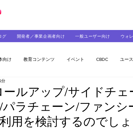
ブロックチェーンの「正解」を、日本へ。
ログ
開発者／事業企画者向け
一般ユーザー向け
ウォ
本向け
教育コンテンツ
イベント
CBDC
ユー
5分
助成金
パートナーシップ
ステーブルコイン
シ
/ロールアップ/サイドチェ
/パラチェーン/ファンシ
持続可能性
メルマガ
技術開発
ガバナンス
利用を検討するのでしょ
音楽
教育
パートナー・ニュース
クロスチェー