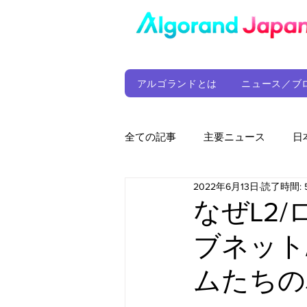
アルゴランドとは
ニュース／ブ
全ての記事
主要ニュース
日
2022年6月13日
読了時間: 
ウォレット
定期レポート
なぜL2
ブネット
ファンド
アルゴランド財団
ムたちの
サプライチェーン
ゲーム