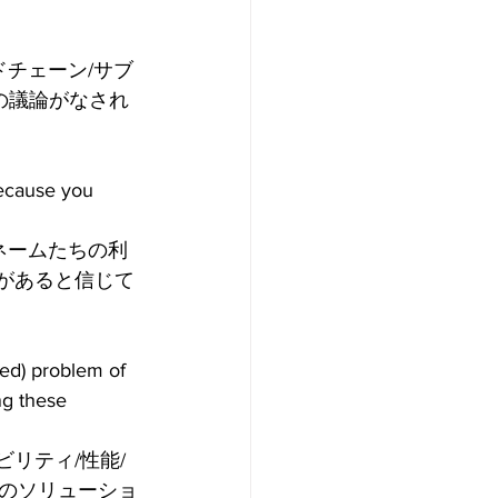
ドチェーン/サブ
の議論がなされ
ecause you 
ーネームたちの利
があると信じて
ved) problem of 
ng these 
リティ/性能/
のソリューショ