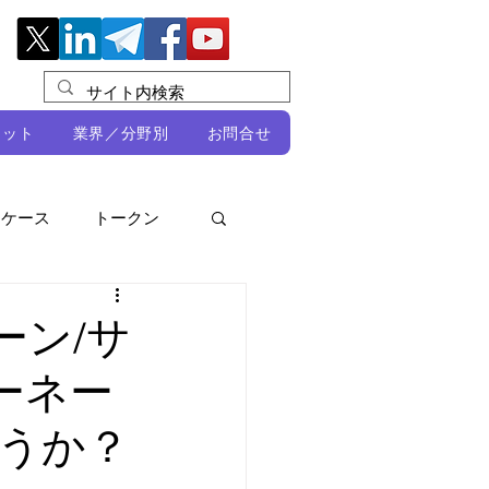
レット
業界／分野別
お問合せ
スケース
トークン
ルビオ・ミカリ
NFT
ーン/サ
ーネー
DeFi
うか？
ン
開発者向け