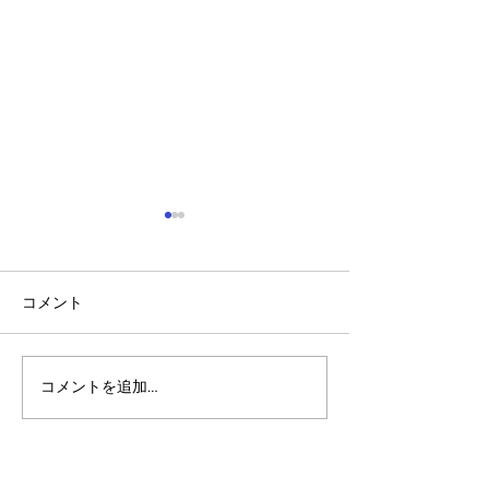
コメント
コメントを追加…
「脳」を持ったブロック
生活を変えるブ
チェーン。アルゴランド
ェーン。「数千
が牽引する「AI×Web3」
への扉が開く実
の自律分散革命
（RWA）」の最