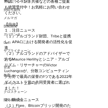
申請、イベント共催などの各種ご提案
アルゴランド財団
も絶賛受付中！お気軽にお問い合わせ
持続可能性
ください。
メルマガ
【目次】
技術開発
１．注目ニュース
ガバナンス
（１）アルゴランド財団、Tribeと提携
し、APACにおける開発者の活性化を促
DeFi
進
サプライチェーン
（２）アルゴランドのアドバイザーで
ゲーム
あるMaurice Herlihyとシニア・アルゴ
リズム・リサーチャーのVictor 
音楽
Luchangcoが、分散コンピューティン
教育
グ分野で最高の栄誉の1つである2022年
ダイクストラ賞の共同受賞者に選ばれ
パートナー・ニュース
ました！
クロスチェーン
２．助成金ニュース
開発者向け
（１）Flare、Bitcoinブリッジ開発のた