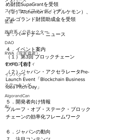
メタバース
め財団SupaGrantを受領
スポンサー／ファンディング
（２）Alchemon Inc（アルケモン）、
アルゴランド財団助成金を受領
監査
政府系／公共セクター
３．パートナー・ニュース
DAO
４．イベント案内
RWA（現実資産）
（１）第3回 ブロックチェーン
ケーススタディ
EXPO【春】
（２）ジャパン・アクセラレータPre-
インパクト
Launch Event「Blockchain Business 
ステーキング
Idea Pitch Day」
AlgorandCan
５．開発者向け情報
AI
プルーフ・オブ・ステーク・ブロック
チェーンの効率化フレームワーク
６．ジャパンの動向
７．注目コンテンツ