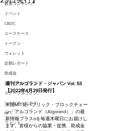
教育コンテンツ
イベント
CBDC
ユースケース
トークン
ウォレット
定期レポート
助成金
パートナーシップ
週刊アルゴランド・ジャパン Vol. 53 
【2022年4月29日発行】
ステーブルコイン
シルビオ・ミカリ
米国MIT発パブリック・ブロックチェー
ン「アルゴランド（Algorand）」の最
NFT
新情報プラスαを毎週木曜日にお届けし
ファンド
ます。皆様からの協業・提携、助成金