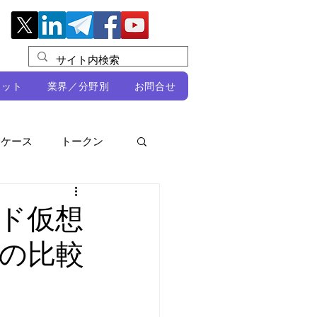
レット
業界／分野別
お問合せ
スケース
トークン
ルビオ・ミカリ
NFT
ド仮想
の比較
DeFi
ン
開発者向け