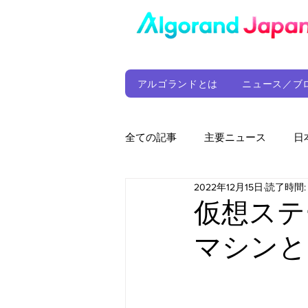
アルゴランドとは
ニュース／ブ
全ての記事
主要ニュース
日
2022年12月15日
読了時間:
ウォレット
定期レポート
仮想ステ
マシンと
ファンド
アルゴランド財団
サプライチェーン
ゲーム