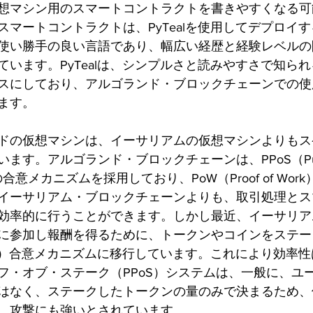
想マシン用のスマートコントラクトを書きやすくなる可
スマートコントラクトは、PyTealを使用してデプロイ
使い勝手の良い言語であり、幅広い経歴と経験レベルの
います。PyTealは、シンプルさと読みやすさで知られるP
スにしており、アルゴランド・ブロックチェーンでの使
ます。
ドの仮想マシンは、イーサリアムの仮想マシンよりもス
す。アルゴランド・ブロックチェーンは、PPoS（Pure Pr
の合意メカニズムを採用しており、PoW（Proof of Wo
イーサリアム・ブロックチェーンよりも、取引処理とス
効率的に行うことができます。しかし最近、イーサリア
に参加し報酬を得るために、トークンやコインをステー
f Stake）合意メカニズムに移行しています。これにより効
フ・オブ・ステーク（PPoS）システムは、一般に、ユ
はなく、ステークしたトークンの量のみで決まるため、他
、攻撃にも強いとされています。