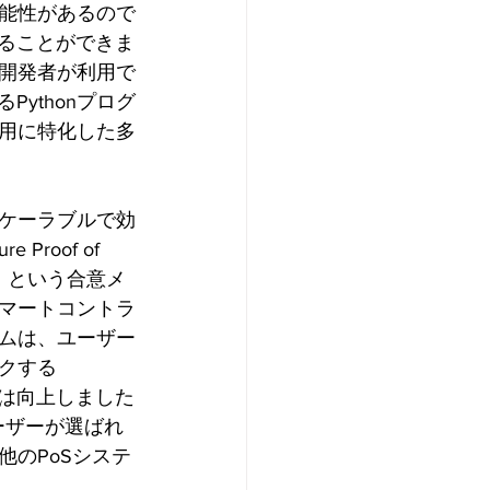
能性があるので
することができま
開発者が利用で
ythonプログ
用に特化した多
ケーラブルで効
oof of 
rk）という合意メ
マートコントラ
ムは、ユーザー
クする
率性は向上しました
ーザーが選ばれ
のPoSシステ