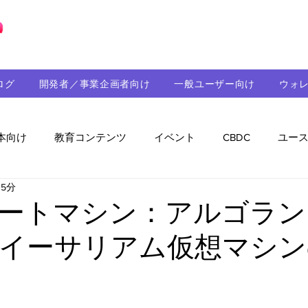
ブロックチェーンの「正解」を、日本へ。
ログ
開発者／事業企画者向け
一般ユーザー向け
ウォ
本向け
教育コンテンツ
イベント
CBDC
ユー
 5分
助成金
パートナーシップ
ステーブルコイン
シ
ートマシン：アルゴラン
イーサリアム仮想マシン
持続可能性
メルマガ
技術開発
ガバナンス
音楽
教育
パートナー・ニュース
クロスチェー