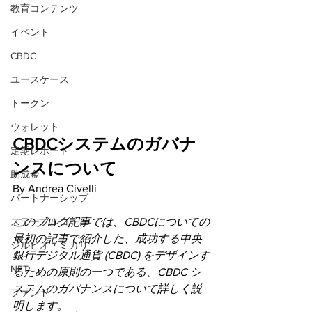
教育コンテンツ
イベント
CBDC
ユースケース
トークン
ウォレット
CBDCシステムのガバナ
定期レポート
ンスについて
助成金
By Andrea Civelli
パートナーシップ
このブログ記事では、CBDCについての
ステーブルコイン
最初の記事で紹介した、成功する中央
シルビオ・ミカリ
銀行デジタル通貨 (CBDC) をデザインす
NFT
るための原則の一つである、CBDC シ
ステムのガバナンスについて詳しく説
ファンド
明します。