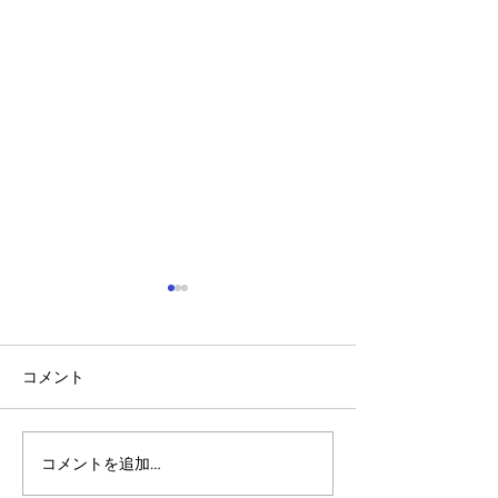
コメント
コメントを追加…
アルゴランドのポスト量
アルゴランドでE
子暗号（PQC）ロードマ
レットが利用可