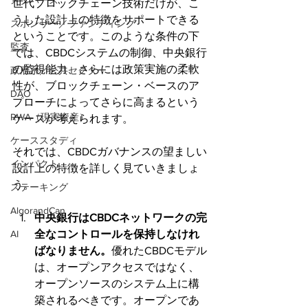
メタバース
世代ブロックチェーン技術だけが、こ
うした設計上の特徴をサポートできる
スポンサー／ファンディング
ということです。このような条件の下
監査
では、CBDCシステムの制御、中央銀行
の監視能力、さらには政策実施の柔軟
政府系／公共セクター
性が、ブロックチェーン・ベースのア
DAO
プローチによってさらに高まるという
RWA（現実資産）
ケースが考えられます。
ケーススタディ
それでは、CBDCガバナンスの望ましい
インパクト
設計上の特徴を詳しく見ていきましょ
う。
ステーキング
AlgorandCan
中央銀行はCBDCネットワークの完
全なコントロールを保持しなけれ
AI
ばなりません。
優れたCBDCモデル
は、オープンアクセスではなく、
オープンソースのシステム上に構
築されるべきです。オープンであ