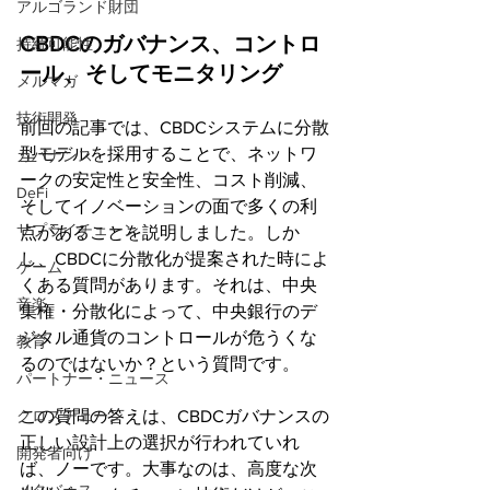
アルゴランド財団
CBDCのガバナンス、コントロ
持続可能性
ール、そしてモニタリング
メルマガ
技術開発
前回の記事では、CBDCシステムに分散
型モデルを採用することで、ネットワ
ガバナンス
ークの安定性と安全性、コスト削減、
DeFi
そしてイノベーションの面で多くの利
サプライチェーン
点があることを説明しました。しか
し、CBDCに分散化が提案された時によ
ゲーム
くある質問があります。それは、中央
音楽
集権・分散化によって、中央銀行のデ
ジタル通貨のコントロールが危うくな
教育
るのではないか？という質問です。
パートナー・ニュース
この質問の答えは、CBDCガバナンスの
クロスチェーン
正しい設計上の選択が行われていれ
開発者向け
ば、ノーです。大事なのは、高度な次