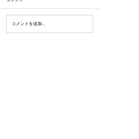
コメントを追加…
アルゴランドのポスト量
アルゴランド・
子暗号（PQC）ロードマ
子レジャー（台
ップ