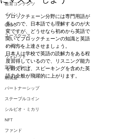
教育コンテンツ
イベント
ブロックチェーン分野には専門用語が
多いので、日本語でも理解するのが大
CBDC
変ですが、どうせなら初めから英語で
ユースケース
聞いてブロックチェーンの知識と英語
トークン
の両方を上達させましょう。
日本人は学校で英語の読解力をある程
ウォレット
度習得しているので、リスニング能力
定期レポート
を鍛えれば、スピーキングを含めた英
語力全般が飛躍的に上がります。
助成金
パートナーシップ
ステーブルコイン
シルビオ・ミカリ
NFT
ファンド