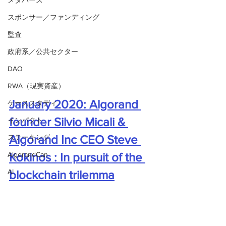
メタバース
スポンサー／ファンディング
監査
政府系／公共セクター
DAO
RWA（現実資産）
January 2020: Algorand 
ケーススタディ
founder Silvio Micali & 
インパクト
Algorand Inc CEO Steve 
ステーキング
AlgorandCan
Kokinos : In pursuit of the 
AI
blockchain trilemma