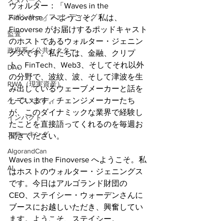
メタバース
ウォルター：「Waves in the 
スポンサー／ファンディング
Finoverse」へようこそ。私は、
Finoverse がお届けするポッドキャスト
監査
のホストであるウォルター・ジェニン
政府系／公共セクター
グスです。私たちは、金融、クリプ
ト、FinTech、Web3、そしてそれ以外
DAO
の分野で、波紋、波、そして津波を生
RWA（現実資産）
み出しているウェーブメーカーと話を
しています。チェンジメーカーたち
ケーススタディ
が、このダイナミックな業界で経験し
インパクト
たことを直接語ってくれるのを毎週お
ステーキング
聞きください。
AlgorandCan
Waves in the Finoverse へようこそ。私
AI
はホストのウォルター・ジェニングス
です。今日はアルゴランド財団の
CEO、ステイシー・ウォーデンさんに
ブースにお越しいただき、興奮してい
ます。ようこそ、ステイシー。