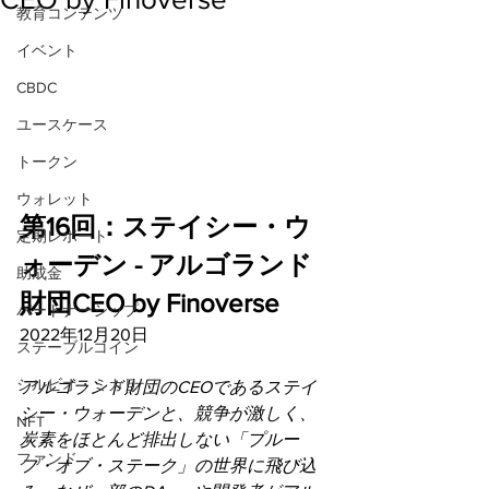
教育コンテンツ
イベント
CBDC
ユースケース
トークン
ウォレット
第16回：ステイシー・ウ
定期レポート
ォーデン - アルゴランド
助成金
財団CEO by Finoverse
パートナーシップ
2022年12月20日
ステーブルコイン
シルビオ・ミカリ
アルゴランド財団のCEOであるステイ
シー・ウォーデンと、競争が激しく、
NFT
炭素をほとんど排出しない「プルー
ファンド
フ・オブ・ステーク」の世界に飛び込