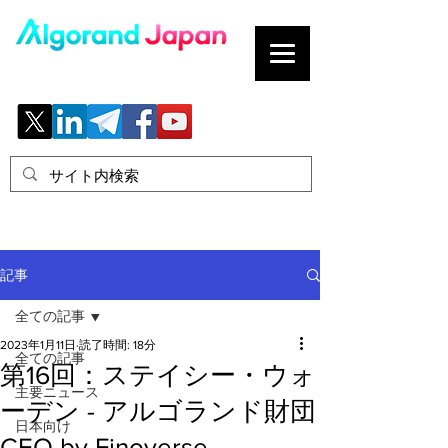
ブロックチェーンの「正解」を、日本へ。
記事
全ての記事
2023年1月11日
読了時間: 18分
全ての記事
第16回：ステイシー・ウォ
主要ニュース
ーデン - アルゴランド財団
日本向け
CEO by Finoverse