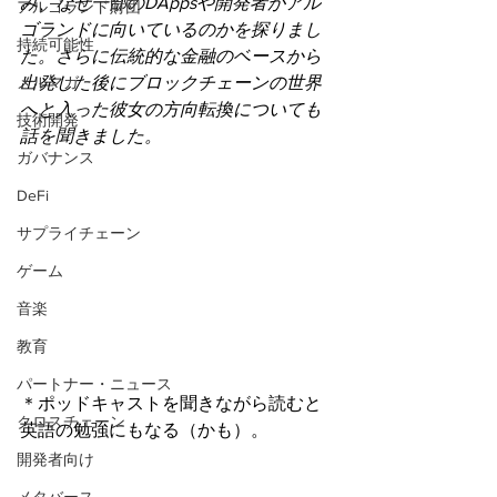
み、なぜ一部のDAppsや開発者がアル
アルゴランド財団
ゴランドに向いているのかを探りまし
持続可能性
た。さらに伝統的な金融のベースから
出発した後にブロックチェーンの世界
メルマガ
へと入った彼女の方向転換についても
技術開発
話を聞きました。
ガバナンス
DeFi
サプライチェーン
ゲーム
音楽
教育
パートナー・ニュース
＊ポッドキャストを聞きながら読むと
クロスチェーン
英語の勉強にもなる（かも）。
開発者向け