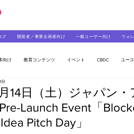
ブロックチェーンの「正解」を、日本へ。
ログ
開発者／事業企画者向け
一般ユーザー向け
ウォ
本向け
教育コンテンツ
イベント
CBDC
ユー
3分
助成金
パートナーシップ
ステーブルコイン
シ
5月14日​（土）ジャパン
-Launch Event「Blockc
持続可能性
メルマガ
技術開発
ガバナンス
 Idea Pitch Day」
音楽
教育
パートナー・ニュース
クロスチェー