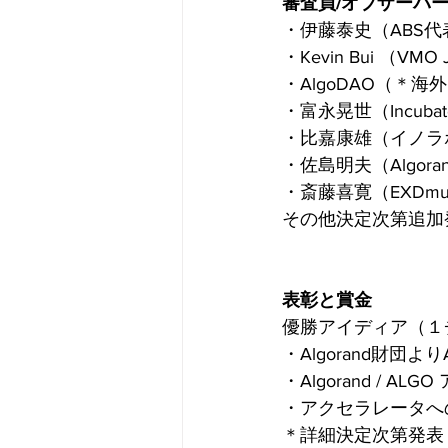
審査員/オブザーバ
・伊藤泰史（ABS
・Kevin Bui （VM
・AlgoDAO（＊
・富永晃世（Incubat
・比嘉康雄（イノラ
・佐島明夫（Algorand 
・斎藤喜寛（EXDmu
その他決定次第追加
表彰と賞金
優勝アイディア（１
・Algorand財団よ
​・Algorand / 
・アクセラレータへ
＊詳細決定次第発表