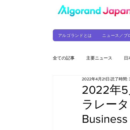
アルゴランドとは
ニュース／ブ
全ての記事
主要ニュース
日
2022年4月21日
読了時間: 
ウォレット
定期レポート
2022年
ラレータPre
ファンド
アルゴランド財団
Business
サプライチェーン
ゲーム