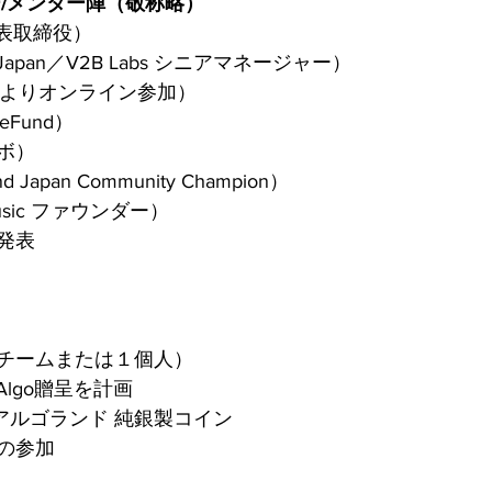
ー/メンター陣（敬称略）
代表取締役）
O Japan／V2B Labs シニアマネージャー）
海外よりオンライン参加）
eFund）
ボ）
Japan Community Champion）
sic ファウンダー）
発表
チームまたは１個人）
りAlgo贈呈を計画
ALGO アルゴランド 純銀製コイン
の参加