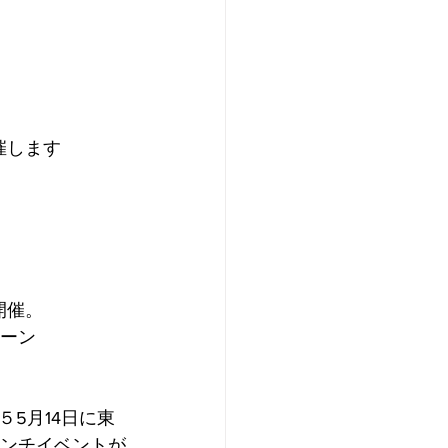
催します
開催。
ェーン
5月14日に東
rローンチイベントが