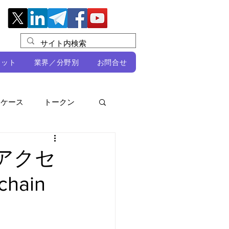
レット
業界／分野別
お問合せ
スケース
トークン
ルビオ・ミカリ
NFT
・アクセ
hain
DeFi
ン
開発者向け