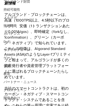
アルゴランド財団
新情報
持続可能性
アルゴランド・ブロックチェーンは、
メルマガ
高速（1000TPS以上、4.5秒以下のブロ
技術開発
ック）、安価（1トランザクションあた
り0.001Algos）、即時確定（forkなし、
ガバナンス
1confirmation）、グリーン（カーボ
DeFi
ン・ネガティブ）で知られています。 
これらの特徴は、Algorand Standard 
サプライチェーン
Assets (ASA)のようなLayer-1プリミティ
ゲーム
ブと相まって、アルゴランドが多くの
資産発行者や資産管理プラットフォー
音楽
ムに選ばれるブロックチェーンたらし
教育
めています。
パートナー・ニュース
当社のスマートコントラクトは、初の
クロスチェーン
カーボン・ネガティブ・スマートコン
開発者向け
トラクト・システムであることを含
め、これらの第一原理に忠実であり続