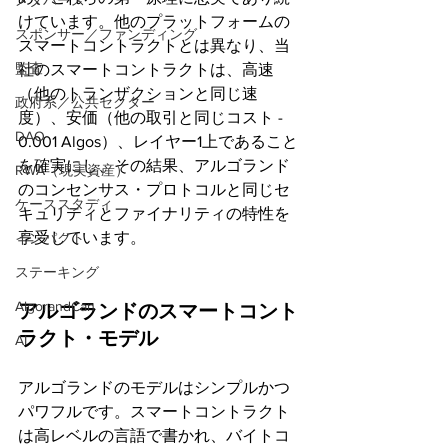
メタバース
けています。他のプラットフォームの
スポンサー／ファンディング
スマートコントラクトとは異なり、当
監査
社のスマートコントラクトは、高速
（他のトランザクションと同じ速
政府系／公共セクター
度）、安価（他の取引と同じコスト - 
DAO
0.001 Algos）、レイヤー1上であること
を確実にし、その結果、アルゴランド
RWA（現実資産）
のコンセンサス・プロトコルと同じセ
ケーススタディ
キュリティとファイナリティの特性を
享受しています。
インパクト
ステーキング
AlgorandCan
アルゴランドのスマートコント
ラクト・モデル
AI
アルゴランドのモデルはシンプルかつ
パワフルです。スマートコントラクト
は高レベルの言語で書かれ、バイトコ