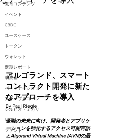
教育コンテンツ
イベント
CBDC
ユースケース
トークン
ウォレット
定期レポート
アルゴランド、スマート
助成金
コントラクト開発に新た
パートナーシップ
なアプローチを導入
ステーブルコイン
By Paul Riegle
シルビオ・ミカリ
NFT
金融の未来に向け、開発者とアプリケ
ーションを強化するアクセス可能言語
ファンド
とAlgorand Virtual Machine (AVM)の最