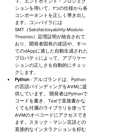
ィ、エンドポイント・プロジェク
ションを用いて、1つの仕様から各
コンポーネントを正しく導き出し
ます。コンパイラには
SMT（Satisfactoryability-Modulo-
Theories）定理証明が統合されて
おり、開発者固有の述語や、すべ
てのdAppに適した自動生成された
プロパティによって、アプリケー
ションの正しさを自動的にチェッ
クします。 
Python 
- アルゴランドは、Python
の言語バインディングをAVMに提
供しています。 開発者はPythonで
コードを書き、Tealで直接書かな
くても付属のライブラリを使って
AVMのオペコードにアクセスでき
ます。スタック・マシン言語との
直接的なインタラクションを好む