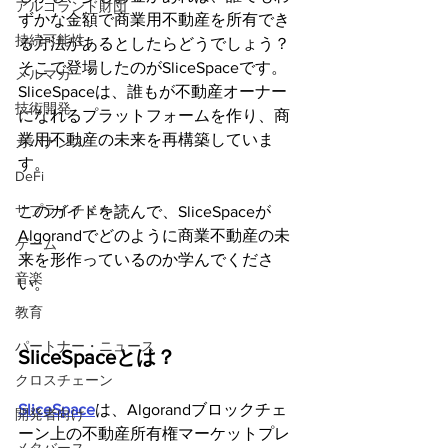
アルゴランド財団
ずかな金額で商業用不動産を所有でき
持続可能性
る方法があるとしたらどうでしょう？
そこで登場したのがSliceSpaceです。
メルマガ
SliceSpaceは、誰もが不動産オーナー
技術開発
になれるプラットフォームを作り、商
業用不動産の未来を再構築していま
ガバナンス
す。
DeFi
サプライチェーン
このガイドを読んで、SliceSpaceが
Algorandでどのように商業不動産の未
ゲーム
来を形作っているのか学んでくださ
音楽
い。
教育
パートナー・ニュース
SliceSpaceとは？
クロスチェーン
SliceSpace
は、Algorandブロックチェ
開発者向け
ーン上の不動産所有権マーケットプレ