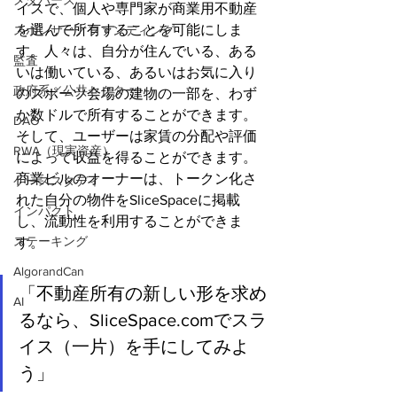
メタバース
イスで、個人や専門家が商業用不動産
を選んで所有することを可能にしま
スポンサー／ファンディング
す。人々は、自分が住んでいる、ある
監査
いは働いている、あるいはお気に入り
政府系／公共セクター
のスポーツ会場の建物の一部を、わず
か数ドルで所有することができます。
DAO
そして、ユーザーは家賃の分配や評価
RWA（現実資産）
によって収益を得ることができます。
商業ビルのオーナーは、トークン化さ
ケーススタディ
れた自分の物件をSliceSpaceに掲載
インパクト
し、流動性を利用することができま
ステーキング
す。
AlgorandCan
「不動産所有の新しい形を求め
AI
るなら、SliceSpace.comでスラ
イス（一片）を手にしてみよ
う」