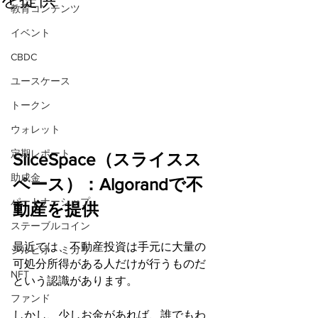
教育コンテンツ
イベント
CBDC
ユースケース
トークン
ウォレット
定期レポート
SliceSpace（スライスス
助成金
ペース）：Algorandで不
パートナーシップ
動産を提供
ステーブルコイン
最近では、不動産投資は手元に大量の
シルビオ・ミカリ
可処分所得がある人だけが行うものだ
NFT
という認識があります。
ファンド
しかし、少しお金があれば、誰でもわ