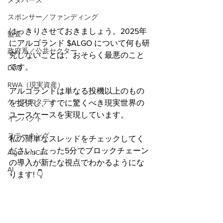
メタバース
スポンサー／ファンディング
はっきりさせておきましょう。2025年
監査
にアルゴランド $ALGO について何も研
政府系／公共セクター
究しないことは、おそらく最悪のこと
です。
DAO
RWA（現実資産）
アルゴランドは単なる投機以上のもの
ケーススタディ
を提供し、すでに驚くべき現実世界の
ユースケースを実現しています。
インパクト
ステーキング
私の簡単なスレッドをチェックしてく
ださい。たった5分でブロックチェーン
AlgorandCan
の導入が新たな視点でわかるようにな
AI
ります! 👇