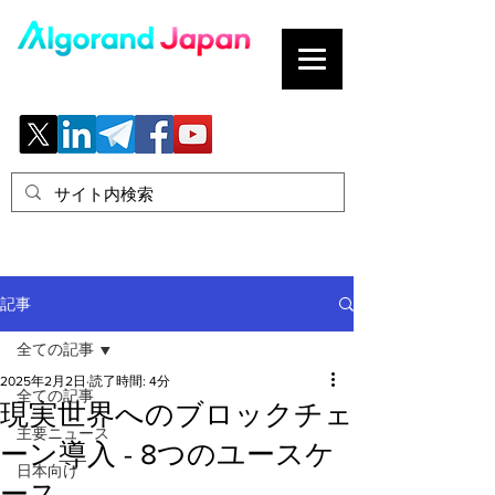
ブロックチェーンの「正解」を、日本へ。
記事
全ての記事
2025年2月2日
読了時間: 4分
全ての記事
現実世界へのブロックチェ
主要ニュース
ーン導入 - 8つのユースケ
日本向け
ース