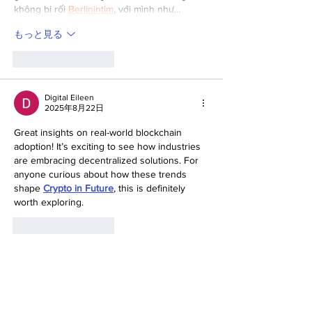
không bị rối 
Berlinintim
, với mình như…
もっと見る
いいね！
返信
Digital Eileen
2025年8月22日
Great insights on real-world blockchain 
adoption! It’s exciting to see how industries 
are embracing decentralized solutions. For 
anyone curious about how these trends 
shape 
Crypto in Future
, this is definitely 
worth exploring.
いいね！
返信