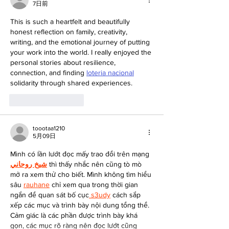
7日前
This is such a heartfelt and beautifully 
honest reflection on family, creativity, 
writing, and the emotional journey of putting 
your work into the world. I really enjoyed the 
personal stories about resilience, 
connection, and finding 
loteria nacional
solidarity through shared experiences.
いいね！
返信
toootaa1210
5月09日
Mình có lần lướt đọc mấy trao đổi trên mạng 
شيخ روحاني
 thì thấy nhắc nên cũng tò mò 
mở ra xem thử cho biết. Mình không tìm hiểu 
sâu 
rauhane
 chỉ xem qua trong thời gian 
ngắn để quan sát bố cục
 s3udy
 cách sắp 
xếp các mục và trình bày nội dung tổng thể. 
Cảm giác là các phần được trình bày khá 
gọn, các mục rõ ràng nên đọc lướt cũng 