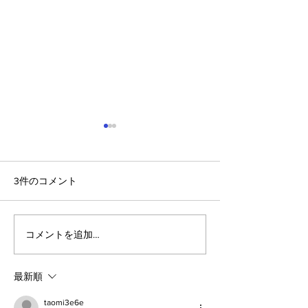
3件のコメント
コメントを追加…
アルゴランドのポスト量
アルゴランド・
子暗号（PQC）ロードマ
子レジャー（台
ップ
最新順
taomi3e6e