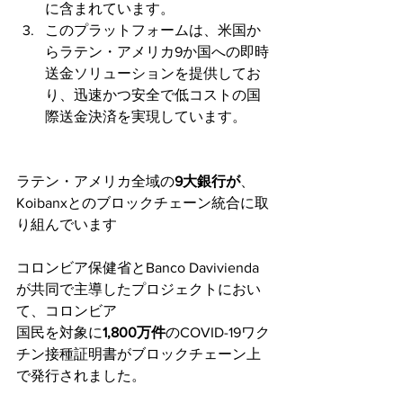
に含まれています。
このプラットフォームは、米国か
らラテン・アメリカ9か国への即時
送金ソリューションを提供してお
り、迅速かつ安全で低コストの国
際送金決済を実現しています。
ラテン・アメリカ全域の
9大銀行が
、
Koibanxとのブロックチェーン統合に取
り組んでいます
コロンビア保健省とBanco Davivienda
が共同で主導したプロジェクトにおい
て、コロンビア
国民を対象に
1,800万件
のCOVID-19ワク
チン接種証明書がブロックチェーン上
で発行されました。