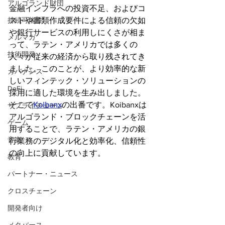
アルゴランド財団
金融インフラへの投資不足、およびコ
ストや書類作成要件による信頼の欠如
持続可能性
や銀行サービスの利用しにくさが相ま
メルマガ
って、ラテン・アメリカでは多くの
技術開発
人々が従来の経済から取り残されてき
ました。このことが、より効率的な新
ガバナンス
しいフィンテック・ソリューションの
DeFi
採用に適した環境を生み出しました。
そこで
Koibanx
の出番です。Koibanxは
サプライチェーン
アルゴランド・ブロックチェーンを活
ゲーム
用することで、ラテン・アメリカの銀
音楽
行業務のデジタル化と効率化、信頼性
の向上に貢献しています。
教育
パートナー・ニュース
クロスチェーン
開発者向け