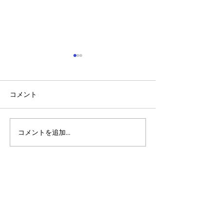
コメント
コメントを追加…
Bullfrog Power、アルゴラ
Wirexとアルゴ
ンドを活用した持続可能
携し、新たなUS
性証明書の発行を開始
ステーブルコイ
拡大 by Wirex Li