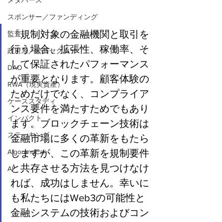
メタバース
スポンサー／ファンディング
「規制対象の金融機関と取引を
監査
行う場合、拡張性、稼働率、そ
政府系／公共セクター
して保証されたパフォーマンス
DAO
が重要となります。顧客体験の
RWA（現実資産）
ためだけでなく、コンプライア
ケーススタディ
ンス要件を満たすためでもあり
インパクト
ます。ブロックチェーン技術は
ステーキング
金融市場に多くの革新をもたら
しますが、この革新を規制要件
AlgorandCan
と共存させる方法を見つけなけ
AI
れば、成功はしません。幸いに
も私たちにはWeb3の可能性と
金融システムの技術およびコン