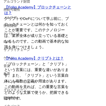
アルゴランド財団
【Folks Academy】ブロックチェーンと
持続可能性
は？
メルマガ
クリプトやDeFiについて学ぶ前に、ブ
ロックチェーンとは何かを知っておく
技術開発
ことが重要です。このテクノロジー
ガバナンス
は、業界全体が成り立っている基礎と
なるものです。この動画で基本的な知
DeFi
識を身につけましょう。
サプライチェーン
ゲーム
【Folks Academy】クリプトとは？
「ブロックチェーン」と「クリプト」
音楽
という言葉には、重要な違いがありま
教育
す。また、「クリプト」という言葉自
体にも複数の定義や用途があります。
パートナー・ニュース
この動画を見れば、この重要な言葉を
クロスチェーン
どのような文脈で使うか、把握できる
はずです。
開発者向け