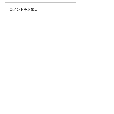
コメントを追加…
アルゴランドのポスト量
アルゴランド・
子暗号（PQC）ロードマ
子レジャー（台
ップ