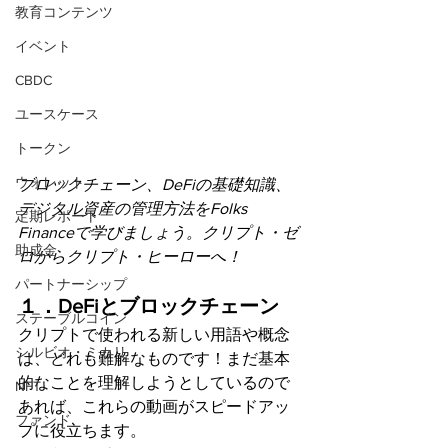
教育コンテンツ
イベント
CBDC
ユースケース
トークン
ウォレット
ブロックチェーン、DeFiの基礎知識、
デジタル資産の管理方法をFolks 
定期レポート
Financeで学びましょう。クリプト・ゼ
助成金
ロからクリプト・ヒーローへ！
パートナーシップ
１．DeFiとブロックチェーン
ステーブルコイン
クリプトで使われる新しい用語や概念
シルビオ・ミカリ
は、どれも難解なものです！まだ基本
的なことを理解しようとしているので
NFT
あれば、これらの動画がスピードアッ
ファンド
プに役立ちます。