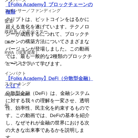
メタバース
【Folks Academy】ブロックチェーンの
スポンサー／ファンディング
種類
クリプトは、ビットコインをはるかに
監査
超える進化を遂げています。テクノロ
政府系／公共セクター
ジーが成熟するにつれて、ブロックチ
ェーンの構築方法についてさまざまな
DAO
バージョンが登場しました。この動画
RWA（現実資産）
では、最も一般的な2種類のブロックチ
ケーススタディ
ェーンについて学びます。
インパクト
【Folks Academy】DeFi（分散型金融）
ステーキング
とは？
分散型金融（DeFi）は、金融システム
AlgorandCan
に対する我々の理解を一変させ、透明
AI
性、効率性、民主化を約束するもので
す。この動画では、DeFiの基本を紹介
し、なぜそれが金融の世界における次
の大きな出来事であるかを説明しま
す。