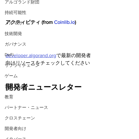
アルゴランド財団
持続可能性
アクティビティ (from 
Coinlib.io
)
メルマガ
技術開発
ガバナンス
DeFi
developer.algorand.org
で最新の開発者
向けリソースをチェックしてください
サプライチェーン
ゲーム
開発者ニュースレター
音楽
教育
パートナー・ニュース
クロスチェーン
開発者向け