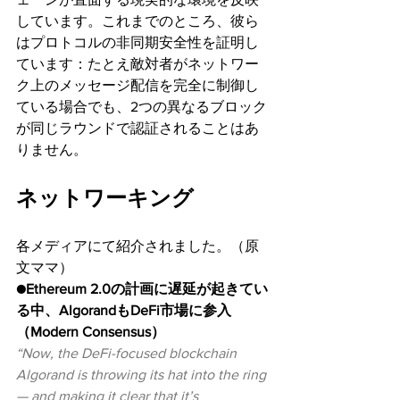
しています。これまでのところ、彼ら
はプロトコルの非同期安全性を証明し
ています：たとえ敵対者がネットワー
ク上のメッセージ配信を完全に制御し
ている場合でも、2つの異なるブロック
が同じラウンドで認証されることはあ
りません。
ネットワーキング
各メディアにて紹介されました。（原
文ママ）
●Ethereum 2.0の計画に遅延が起きてい
る中、AlgorandもDeFi市場に参入
（Modern Consensus）
“Now, the DeFi-focused blockchain 
Algorand is throwing its hat into the ring 
— and making it clear that it’s 