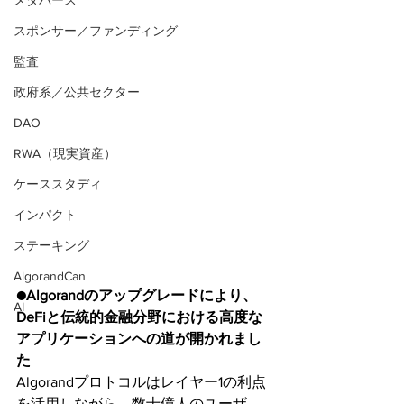
メタバース
スポンサー／ファンディング
監査
政府系／公共セクター
DAO
RWA（現実資産）
ケーススタディ
インパクト
ステーキング
AlgorandCan
●Algorandのアップグレードにより、
AI
DeFiと伝統的金融分野における高度な
アプリケーションへの道が開かれまし
た
Algorandプロトコルはレイヤー1の利点
を活用しながら、数十億人のユーザ