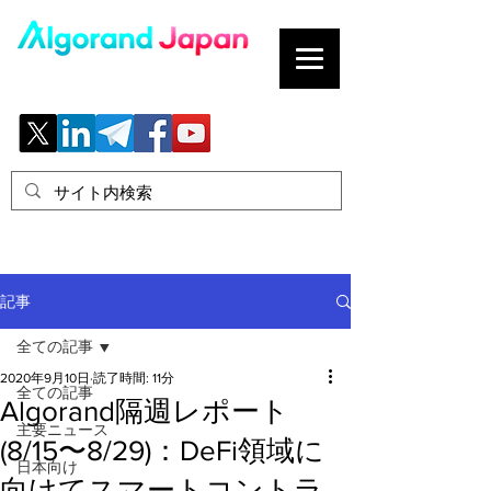
ブロックチェーンの「正解」を、日本へ。
記事
全ての記事
2020年9月10日
読了時間: 11分
全ての記事
Algorand隔週レポート
主要ニュース
(8/15〜8/29)：DeFi領域に
日本向け
向けてスマートコントラ