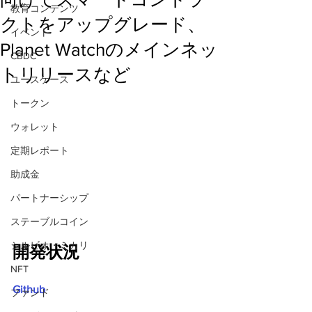
教育コンテンツ
クトをアップグレード、
イベント
Planet Watchのメインネッ
CBDC
トリリースなど
ユースケース
トークン
ウォレット
定期レポート
助成金
パートナーシップ
ステーブルコイン
シルビオ・ミカリ
開発状況
NFT
Github
ファンド