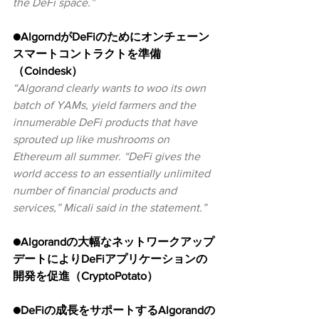
the DeFi space.”
●AlgorndがDeFiのためにオンチェーン
スマートコントラクトを準備
（Coindesk）
“Algorand clearly wants to woo its own 
batch of YAMs, yield farmers and the 
innumerable DeFi products that have 
sprouted up like mushrooms on 
Ethereum all summer. “DeFi gives the 
world access to an essentially unlimited 
number of financial products and 
services,” Micali said in the statement.”
●Algorandの大幅なネットワークアップ
デートによりDeFiアプリケーションの
開発を促進（CryptoPotato）
●DeFiの成長をサポートするAlgorandの