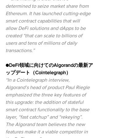
determined to seize market share from 
Ethereum. It has launched cutting-edge 
smart contract capabilities that will 
allow DeFi solutions and dApps to be 
created “that can scale to billions of 
users and tens of millions of daily 
transactions.”
●DeFi領域に向けてのAlgorandの最新ア
ップデート（Cointelegraph）
“In a Cointelegraph interview, 
Algorand’s head of product Paul Riegle 
emphasized the three key features of 
this upgrade: the addition of stateful 
smart contract functionality to the base 
layer, “fast catchup” and “rekeying”. 
The Algorand team believes the new 
features make it a viable competitor in 