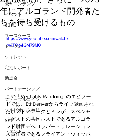
教育コンテンツ
年にアルゴランド開発者た
イベント
ちを待ち受けるもの
CBDC
ユースケース
https://www.youtube.com/watch?
v=4TOo4GM79M0
トークン
ウォレット
定期レポート
助成金
パートナーシップ
この「Verifiably Random」のエピソー
ステーブルコイン
ドでは、EthDenverからライブ録画され
シルビオ・ミカリ
たホストのマークとミンが、スペシャ
ルゲストの共同ホストであるアルゴラ
NFT
ンド財団デベロッパー・リレーション
ファンド
ズ責任者であるブライアン・ウィッポ