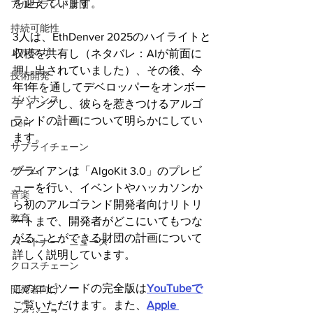
を迎えています。
アルゴランド財団
持続可能性
3人は、EthDenver 2025のハイライトと
メルマガ
収穫を共有し（ネタバレ：AIが前面に
押し出されていました）、その後、今
技術開発
年1年を通してデベロッパーをオンボー
ガバナンス
ディングし、彼らを惹きつけるアルゴ
ランドの計画について明らかにしてい
DeFi
ます。
サプライチェーン
ブライアンは「AlgoKit 3.0」のプレビ
ゲーム
ューを行い、イベントやハッカソンか
音楽
ら初のアルゴランド開発者向けリトリ
教育
ートまで、開発者がどこにいてもつな
がることができる財団の計画について
パートナー・ニュース
詳しく説明しています。 
クロスチェーン
このエピソードの完全版は
YouTubeで
開発者向け
ご覧いただけます。また、
Apple 