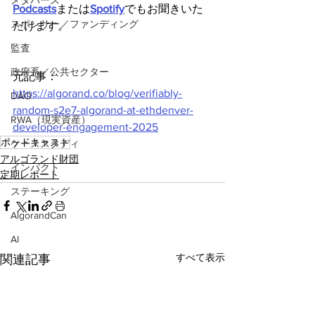
メタバース
Podcasts
または
Spotify
でもお聞きいた
スポンサー／ファンディング
だけます。
監査
政府系／公共セクター
元記事：
https://algorand.co/blog/verifiably-
DAO
random-s2e7-algorand-at-ethdenver-
RWA（現実資産）
developer-engagement-2025
ポッドキャスト
ケーススタディ
アルゴランド財団
インパクト
定期レポート
ステーキング
AlgorandCan
AI
すべて表示
関連記事