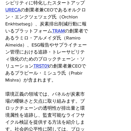
シビリティに特化したスタートアップ
URECA
の創業者兼CEOであるオルクロ
ン・エンクツェツェグ氏（Orchlon 
Enkhtsetseg）、炭素排出削減行動に報
いるプラットフォーム
TRAM
の創業者で
あるラミロ・アルメイダ氏（Ramiro 
Almeida）、ESG報告やサプライチェー
ン管理における追跡・トレーサビリテ
ィ強化のためのブロックチェーン・ソ
リューション
TRST01
の創業者兼CEOで
あるプラビール・ミシュラ氏（Prabir 
Mishra）が含まれます。
環境正義の領域では、パネルが炭素市
場の曖昧さと欠点に取り組みます。ブ
ロックチェーンの透明性が排出量と環
境属性を追跡し、監査可能なライフサ
イクル検証を提供する方法を紹介しま
す。社会的公平性に関しては、ブロッ