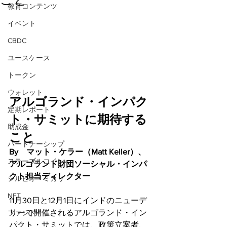
教育コンテンツ
イベント
CBDC
ユースケース
トークン
ウォレット
アルゴランド・インパク
定期レポート
ト・サミットに期待する
助成金
こと
パートナーシップ
By　マット・ケラー（Matt Keller）、
ステーブルコイン
アルゴランド財団ソーシャル・インパ
クト担当ディレクター
シルビオ・ミカリ
NFT
11月30日と12月1日にインドのニューデ
リーで開催されるアルゴランド・イン
ファンド
パクト・サミットでは、政策立案者、