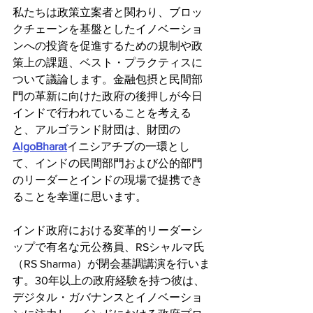
私たちは政策立案者と関わり、ブロッ
クチェーンを基盤としたイノベーショ
ンへの投資を促進するための規制や政
策上の課題、ベスト・プラクティスに
ついて議論します。金融包摂と民間部
門の革新に向けた政府の後押しが今日
インドで行われていることを考える
と、アルゴランド財団は、財団の
AlgoBharat
イニシアチブの一環とし
て、インドの民間部門および公的部門
のリーダーとインドの現場で提携でき
ることを幸運に思います。
インド政府における変革的リーダーシ
ップで有名な元公務員、RSシャルマ氏
（RS Sharma）が閉会基調講演を行いま
す。30年以上の政府経験を持つ彼は、
デジタル・ガバナンスとイノベーショ