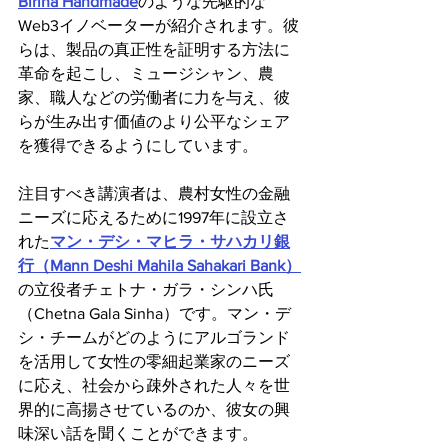
Birina Handmade
のような先駆的な
Web3イノベーターが紹介されます。彼
らは、製品の真正性を証明する方法に
革命を起こし、ミュージシャン、農
家、職人などの労働者に力を与え、彼
らが生み出す価値のより公平なシェア
を獲得できるようにしています。
注目すべき講演者は、農村女性の金融
ニーズに応えるために1997年に設立さ
れた
マン・デシ・マヒラ・サハカリ銀
行（Mann Deshi Mahila Sahakari Bank）
の立役者チェトナ・ガラ・シンハ氏
（Chetna Gala Sinha）です。マン・デ
シ・チームがどのようにアルゴランド
を活用して女性の零細起業家のニーズ
に応え、社会から疎外された人々を世
界的に高揚させているのか、彼女の興
味深い話を聞くことができます。