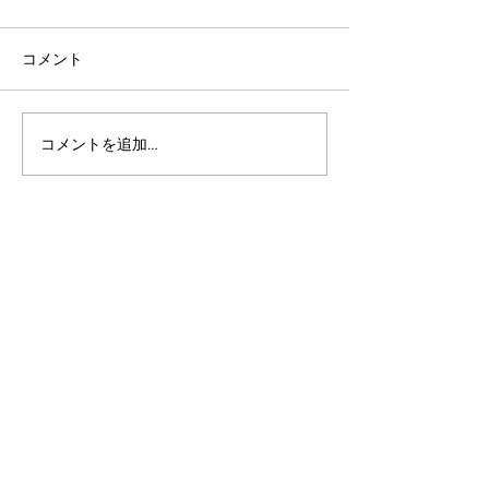
コメント
コメントを追加…
アルゴランドのポスト量
マルチシグ：人
子暗号（PQC）ロードマ
のセキュリティ
ップ