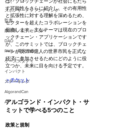
メタバース
は、ブロックチェーンが社会にもたら
す可能性をさらに紹介し、その有用性
スポンサー／ファンディング
と拡張性に対する理解を深めるため、
監査
セクターを超えたコラボレーションを
促進します。主なテーマは現在のブロ
政府系／公共セクター
ックチェーン・アプリケーションです
DAO
が、このサミットでは、ブロックチェ
RWA（現実資産）
ーンが次の10億人の世界市民を正式な
経済に参加させるためにどのように役
ケーススタディ
立つか、未来に目を向ける予定です。
インパクト
＞チケット
ステーキング
AlgorandCan
アルゴランド・インパクト・サ
AI
ミットで学べる5つのこと 
政策と規制