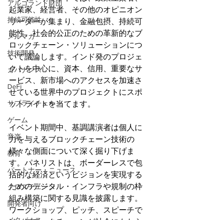
アルゴランド財団
起業家、経営者、その他のオピニオン
持続可能性
リーダーが集まり、金融包摂、持続可
能性、社会的公正のための革新的なブ
メルマガ
ロックチェーン・ソリューションにつ
技術開発
いて議論します。インド発のプロジェ
クトを中心に、資本、信用、重要なサ
ガバナンス
ービス、新市場へのアクセスを加速さ
DeFi
せている世界中のプロジェクトにスポ
サプライチェーン
ットライトを当てます。
ゲーム
イベント期間中、基調講演者は個人に
音楽
力を与えるブロックチェーン技術の
様々な側面について深く掘り下げま
教育
す。パネリストは、ボーダーレスで包
パートナー・ニュース
括的な経済というビジョンを実現する
ためのデジタル・インフラや規制の枠
クロスチェーン
組み構築に関する見識を披露します。
開発者向け
ワークショップ、ピッチ、スピーチで