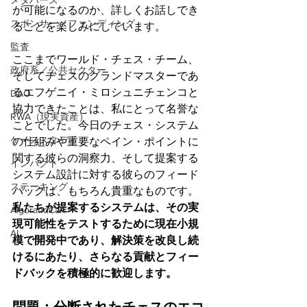
メタバース
が可能になるのか、詳しくお話しでき
スポンサー／ファンディング
ることを楽しみにしています。
監査
ここまでワールド・チェス・チーム、
政府系／公共セクター
そしてチェスのグランドマスターであ
るエフゲニイ・ミロシュニチェンコと
DAO
協力できたことは、私にとって名誉な
RWA（現実資産）
ことでした。今日のチェス・システム
ケーススタディ
の仕組みや重要なペイン・ポイントに
関する彼らの洞察力、そして提案する
インパクト
システム設計に対する彼らのフィード
ステーキング
バックは、もちろん貴重なものです。
私たちが提案するシステムは、その実
AlgorandCan
現可能性をテストするために現在小規
AI
模で開発中であり、解決策を改良し続
けるにあたり、さらなる貢献とフィー
ドバックを積極的に歓迎します。
問題：分断されたチェスのエコ