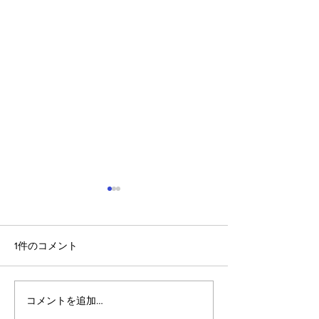
1件のコメント
コメントを追加…
アルゴランドのポスト量
マルチシグ：人