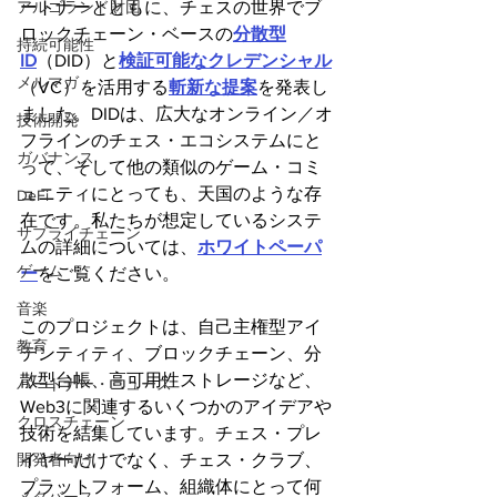
ートナーとともに、チェスの世界でブ
アルゴランド財団
ロックチェーン・ベースの
分散型
持続可能性
ID
（DID）と
検証可能なクレデンシャル
メルマガ
（VC）を活用する
斬新な提案
を発表し
ました。DIDは、広大なオンライン／オ
技術開発
フラインのチェス・エコシステムにと
ガバナンス
って、そして他の類似のゲーム・コミ
ュニティにとっても、天国のような存
DeFi
在です。私たちが想定しているシステ
サプライチェーン
ムの詳細については、
ホワイトペーパ
ゲーム
ー
をご覧ください。
音楽
このプロジェクトは、自己主権型アイ
教育
デンティティ、ブロックチェーン、分
散型台帳、高可用性ストレージなど、
パートナー・ニュース
Web3に関連するいくつかのアイデアや
クロスチェーン
技術を結集しています。チェス・プレ
イヤーだけでなく、チェス・クラブ、
開発者向け
プラットフォーム、組織体にとって何