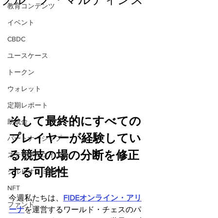
教育コンテンツ
イベント
CBDC
ユースケース
トークン
ウォレット
定期レポート
そして最終的にすべての
助成金
プレイヤーが経験してい
パートナーシップ
る競技の場の分断を修正
ステーブルコイン
する可能性
シルビオ・ミカリ
NFT
今週私たちは、
FIDEオンライン・アリ
ファンド
ーナ
を運営するワールド・チェスのパ