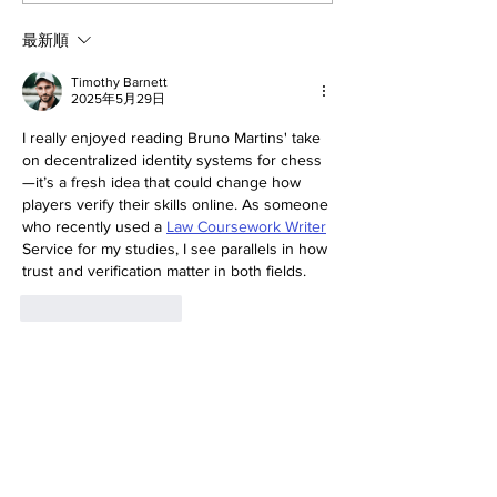
子暗号（PQC）ロードマ
のセキュリティ
ップ
最新順
Timothy Barnett
2025年5月29日
I really enjoyed reading Bruno Martins' take 
on decentralized identity systems for chess
—it’s a fresh idea that could change how 
players verify their skills online. As someone 
who recently used a 
Law Coursework Writer
Service for my studies, I see parallels in how 
trust and verification matter in both fields.
いいね！
返信