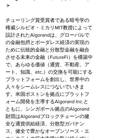
＞
チューリング賞受賞者である暗号学の
権威シルビオ・ミカリMIT教授によって
設計されたAlgorandは、グローバルで
の金融包摂とボーダレス経済の実現の
ために伝統的金融と分散型金融を融合
させる未来の金融（FutureFi）を構築中
で、あらゆる価値（通貨、不動産、ア
ート、知識、etc.）の交換を可能にする
プラットフォームを創出し、世界中の
人々をシームレスにつないでいきま
す。米国ボストンを拠点にプラットフ
ォーム開発を主導するAlgorand Inc.と
ともに、シンガポール拠点のAlgorand
財団はAlgorandブロックチェーンの健
全な通貨供給経済、分散型ガバナン
ス、健全で豊かなオープンソース・エ