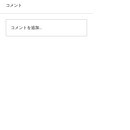
コメント
コメントを追加…
「脳」を持ったブロック
生活を変えるブ
チェーン。アルゴランド
ェーン。「数千
が牽引する「AI×Web3」
への扉が開く実
の自律分散革命
（RWA）」の最