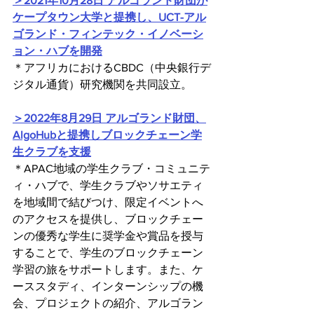
＞2021年10月28日 アルゴランド財団が
ケープタウン大学と提携し、UCT-アル
ゴランド・フィンテック・イノベーシ
ョン・ハブを開発
＊アフリカにおけるCBDC（中央銀行デ
ジタル通貨）研究機関を共同設立。
＞2022年8月29日 アルゴランド財団、
AlgoHubと提携しブロックチェーン学
生クラブを支援
＊APAC地域の学生クラブ・コミュニテ
ィ・ハブで、学生クラブやソサエティ
を地域間で結びつけ、限定イベントへ
のアクセスを提供し、ブロックチェー
ンの優秀な学生に奨学金や賞品を授与
することで、学生のブロックチェーン
学習の旅をサポートします。また、ケ
ーススタディ、インターンシップの機
会、プロジェクトの紹介、アルゴラン