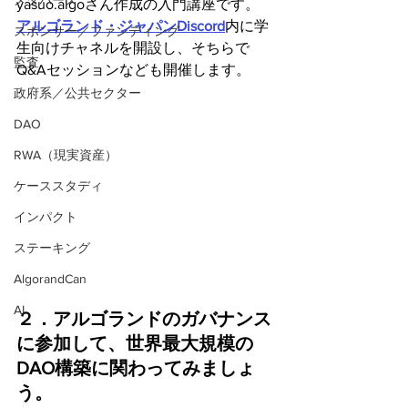
メタバース
yasuo.algoさん作成の入門講座です。
アルゴランド・ジャパンDiscord
内に学
スポンサー／ファンディング
生向けチャネルを開設し、そちらで
監査
Q&Aセッションなども開催します。
政府系／公共セクター
DAO
RWA（現実資産）
ケーススタディ
インパクト
ステーキング
AlgorandCan
AI
２．アルゴランドのガバナンス
に参加して、世界最大規模の
DAO構築に関わってみましょ
う。