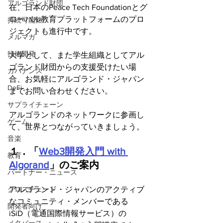
アルゴランド財団
在、日本のPeace Tech Foundationとグ
ローバル教育プラットフォームのプロ
持続可能性
ジェクトも進行中です。
メルマガ
技術開発
大学として、また学生組織としてアル
ゴランド財団からの支援受けたい場
ガバナンス
合、お気軽にアルゴランド・ジャパン
DeFi
までお問い合わせください。
サプライチェーン
アルゴランドのネットワークに参画し
ゲーム
て、世界とつながっていきましょう。
音楽
１．「
Web3開発入門 with 
教育
Algorand
」のご案内
パートナー・ニュース
アルゴランド・ジャパンのアクティブ
クロスチェーン
なコミュニティ・メンバーである
開発者向け
iSiD（電通国際情報サービス）の