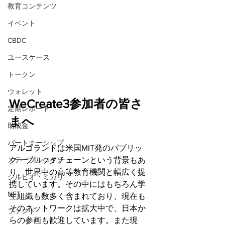
教育コンテンツ
イベント
CBDC
ユースケース
トークン
ウォレット
WeCreate3参加者の皆さ
定期レポート
まへ
助成金
パートナーシップ
アルゴランドは米国MIT発のパブリッ
ク・ブロックチェーンという背景もあ
ステーブルコイン
り、世界中の高等教育機関と幅広く提
シルビオ・ミカリ
携しています。その中にはもちろん学
NFT
生組織も数多く含まれており、現在も
そのネットワークは拡大中で、日本か
ファンド
らの参画も歓迎しています。また現