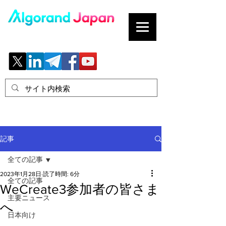
ブロックチェーンの「正解」を、日本へ。
記事
全ての記事
2023年1月28日
読了時間: 6分
全ての記事
WeCreate3参加者の皆さま
主要ニュース
へ
日本向け