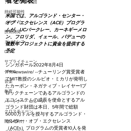
者を発表
アルゴランド財団
持続可能性
米国では、アルゴランド・センター・
メルマガ
オブ・エクセレンス（ACE）プログラ
ムが、UCバークレー、カーネギーメロ
技術開発
ン、フロリダ、イェール、パデューの
ガバナンス
複数年プロジェクトに資金を提供する
予定
DeFi
サプライチェーン
シンガポール2022年8月4日 
ゲーム
/PRNewswire/ --チューリング賞受賞者
でMIT教授のシルビオ・ミカリが発明し
音楽
たカーボン・ネガティブ・レイヤー1ブ
教育
ロックチェーンであるアルゴランドの
エコシステムの成長を使命とするアル
パートナー・ニュース
ゴランド財団は本日、5年間で総額
クロスチェーン
5000万ドルを授与するアルゴランド・
センター・オブ・エクセレンス
開発者向け
（ACEs）プログラムの受賞者10人を発