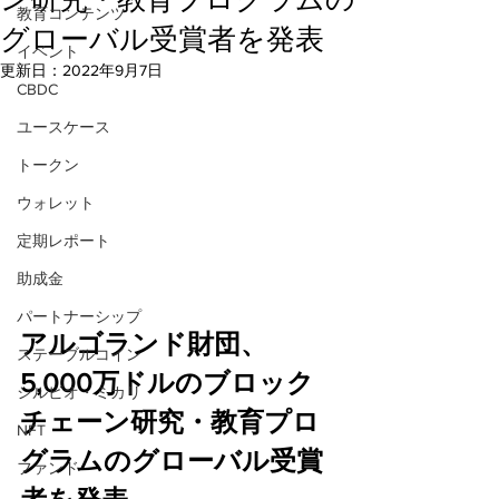
教育コンテンツ
グローバル受賞者を発表
イベント
更新日：
2022年9月7日
CBDC
ユースケース
トークン
ウォレット
定期レポート
助成金
パートナーシップ
アルゴランド財団、
ステーブルコイン
5,000万ドルのブロック
シルビオ・ミカリ
チェーン研究・教育プロ
NFT
グラムのグローバル受賞
ファンド