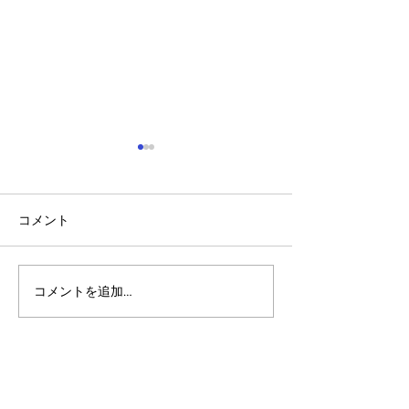
コメント
コメントを追加…
アルゴランドのポスト量
アルゴランド・
子暗号（PQC）ロードマ
子レジャー（台
ップ