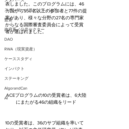
メタバース
表しました。このプログラムには、46
スポンサー／ファンディング
カ国から550名以上の参加者と77件の提
案があり、様々な分野の27名の専門家
監査
からなる国際審査委員会によって受賞
政府系／公共セクター
者が選ばれました。
DAO
RWA（現実資産）
ケーススタディ
インパクト
ステーキング
AlgorandCan
ACEプログラムの10の受賞者は、6大陸
AI
にまたがる46の組織をリード
10の受賞者は、36のサブ組織を率いて