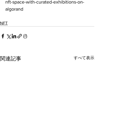
nft-space-with-curated-exhibitions-on-
algorand
NFT
すべて表示
関連記事