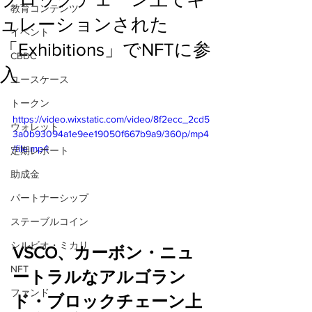
教育コンテンツ
ュレーションされた
イベント
「Exhibitions」でNFTに参
CBDC
入
ユースケース
トークン
https://video.wixstatic.com/video/8f2ecc_2cd5
ウォレット
3a0b93094a1e9ee19050f667b9a9/360p/mp4
/file.mp4
定期レポート
助成金
パートナーシップ
ステーブルコイン
シルビオ・ミカリ
VSCO、カーボン・ニュ
NFT
ートラルなアルゴラン
ファンド
ド・ブロックチェーン上