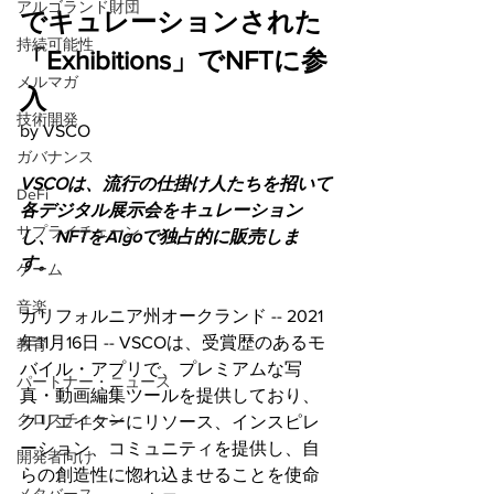
アルゴランド財団
でキュレーションされた
持続可能性
「Exhibitions」でNFTに参
メルマガ
入
技術開発
by VSCO
ガバナンス
VSCOは、流行の仕掛け人たちを招いて
DeFi
各デジタル展示会をキュレーション
サプライチェーン
し、NFTをAlgoで独占的に販売しま
す。
ゲーム
音楽
カリフォルニア州オークランド -- 2021
年11月16日 -- VSCOは、受賞歴のあるモ
教育
バイル・アプリで、プレミアムな写
パートナー・ニュース
真・動画編集ツールを提供しており、
クロスチェーン
クリエイターにリソース、インスピレ
ーション、コミュニティを提供し、自
開発者向け
らの創造性に惚れ込ませることを使命