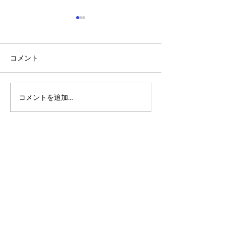
コメント
コメントを追加…
【ケーススタディ】
MetaBattle（
TravelX：NFT航空チケッ
ル）：アルゴラ
ト - アルゴランドで最も
ダンス・レボリ
ユニークな企業向けNFT
ン by Cometa
ユースケースのパイオニ
ア