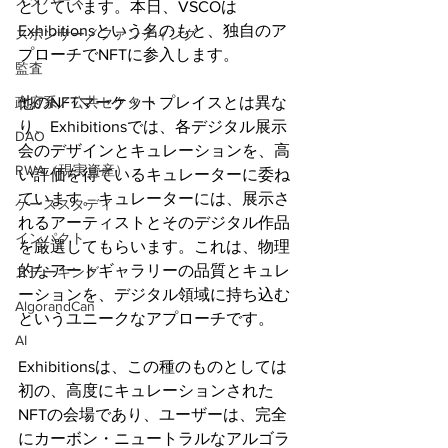
メタバース
としています。本日、VSCOは
Exhibitionsという名のもと、独自のア
スポンサー／ファンディング
プローチでNFTに参入します。
監査
他のNFTマーケットプレイスとは異な
政府系／公共セクター
り、Exhibitionsでは、各デジタル展示
DAO
会のデザインとキュレーションを、高
RWA（現実資産）
い評価を得ているキュレーターに委ね
ています。キュレーターには、展示さ
ケーススタディ
れるアーティストとそのデジタル作品
インパクト
を厳選してもらいます。これは、物理
的なアートギャラリーの品質とキュレ
ステーキング
ーションを、デジタル領域に持ち込む
AlgorandCan
というユニークなアプローチです。
AI
Exhibitionsは、この種のものとしては
初の、高度にキュレーションされた
NFTの会場であり、ユーザーは、完全
にカーボン・ニュートラルなアルゴラ