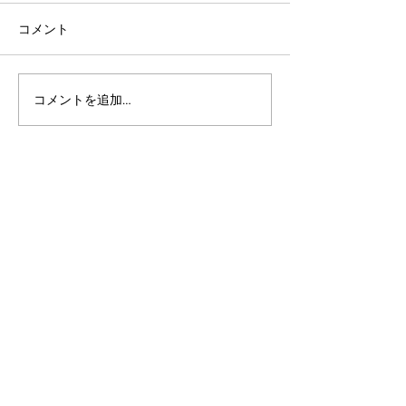
コメント
コメントを追加…
サプライチェーンにおけ
【Algorand Can. 
るブロックチェーンの評
123Carbon】
価方法 By Marc
は、輸送の脱炭
Vanlerberghe（アルゴラ
速することがで
ンド財団CMO）