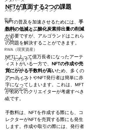
メタバース
NFTが直面する2つの課題
スポンサー／ファンディング
監査
NFTの普及を加速させるためには、
手
数料の低減と二酸化炭素排出量の削減
政府系／公共セクター
が必要ですが、アルゴランドはこれら
DAO
の問題を解決することができます。
RWA（現実資産）
NFTによって億万長者になったアーテ
ケーススタディ
ィストがいる一方で、
NFTの作成や売
インパクト
買にかかる手数料が高い
ため、多くの
アーティストやNFT発行者は簡単に赤
ステーキング
字になってしまいます。これは、MFT
AlgorandCan
が初めてのクリエイターが考慮すべき
点です。
AI
手数料は、NFTを作成する際にも、コ
レクターがNFTを売買する際にも発生
します。作成や取引の際には、発行者