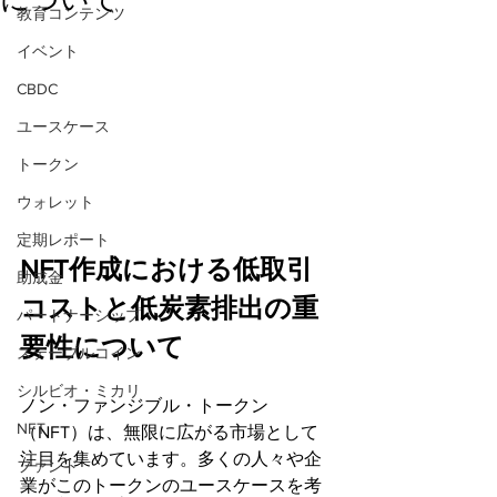
教育コンテンツ
イベント
CBDC
ユースケース
トークン
ウォレット
定期レポート
NFT作成における低取引
助成金
コストと低炭素排出の重
パートナーシップ
要性について
ステーブルコイン
シルビオ・ミカリ
ノン・ファンジブル・トークン
NFT
（NFT）は、無限に広がる市場として
注目を集めています。多くの人々や企
ファンド
業がこのトークンのユースケースを考