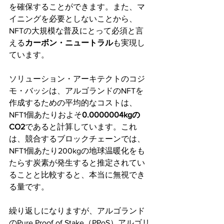
を確保することができます。また、マ
イニングを必要としないことから、
NFTの大規模な普及にとって必須と言
える
カーボン・ニュートラル
も実現し
ています。
ソリューション・アーキテクトのコジ
モ・バッシは、アルゴランドのNFTを
作成するための平均的なコストは、
NFT1個あたりおよそ
0.0000004kgの
CO2
であると計算しています。これ
は、競合するブロックチェーンでは、
NFT1個あたり200kgの地球温暖化をも
たらす炭素が発生すると推定されてい
ることと比較すると、本当に無視でき
る量です。
繰り返しになりますが、アルゴランド
のPure Proof of Stake（PPoS）アルゴリ