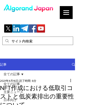
ブロックチェーンの「正解」を、日本へ。
記事
全ての記事
2021年4月16日
読了時間: 6分
全ての記事
NFT作成における低取引コ
主要ニュース
ストと低炭素排出の重要性
日本向け
について