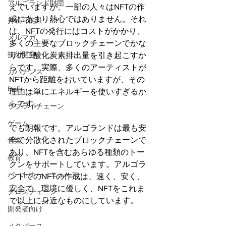
アルゴランド財団
えていますが、一部の人々はNFTの作
成にあまり熱心ではありません。それ
持続可能性
は、NFTの発行にはコストがかかり、
メルマガ
多くの主要なブロックチェーンでかな
技術開発
りの二酸化炭素排出量を引き起こすか
らです。実際、多くのアーティストが
ガバナンス
NFTから距離をおいていますが、その
DeFi
理由は単にエネルギーを使いすぎるか
らです。
サプライチェーン
ゲーム
でも朗報です。アルゴランドは最も安
全で分散化されたブロックチェーンで
音楽
あり、NFTを含むあらゆる種類のトー
教育
クンをサポートしています。アルゴラ
パートナー・ニュース
ンドでのNFTの作成は、速く、安く、
安全で、環境に優しく、NFTをこれま
クロスチェーン
で以上に身近なものにしています。
開発者向け