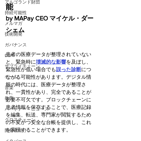
アルゴランド財団
能
持続可能性
by MAPay CEO マイケル・ダー
メルマガ
シェム
技術開発
ガバナンス
患者の医療データが整理されていない
DeFi
と、緊急時に
壊滅的な影響
を及ぼし、
サプライチェーン
緊急性が低い場合でも
誤った診断
につ
ゲーム
ながる可能性があります。デジタル情
報の時代には、医療データが整理さ
音楽
れ、一貫性があり、完全であることが
教育
必要不可欠です。ブロックチェーンに
患者情報を保存することで、医療記録
パートナー・ニュース
を編集、転送、専門家が閲覧するため
クロスチェーン
の不変かつ安全な台帳を提供し、これ
を実現することができます。
開発者向け