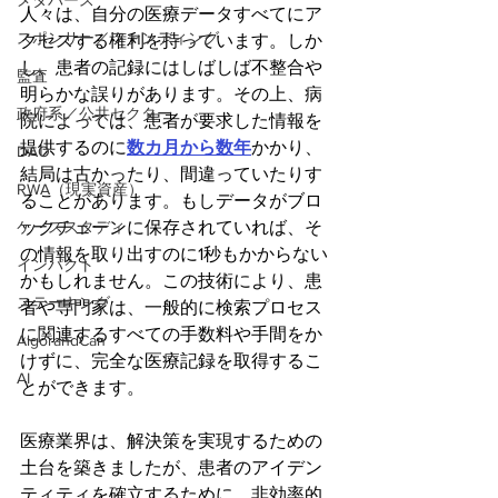
メタバース
人々は、自分の医療データすべてにア
スポンサー／ファンディング
クセスする権利を持っています。しか
し、患者の記録にはしばしば不整合や
監査
明らかな誤りがあります。その上、病
政府系／公共セクター
院によっては、患者が要求した情報を
提供するのに
数カ月から数年
かかり、
DAO
結局は古かったり、間違っていたりす
RWA（現実資産）
ることがあります。もしデータがブロ
ケーススタディ
ックチェーンに保存されていれば、そ
の情報を取り出すのに1秒もかからない
インパクト
かもしれません。この技術により、患
ステーキング
者や専門家は、一般的に検索プロセス
に関連するすべての手数料や手間をか
AlgorandCan
けずに、完全な医療記録を取得するこ
AI
とができます。
医療業界は、解決策を実現するための
土台を築きましたが、患者のアイデン
ティティを確立するために、非効率的