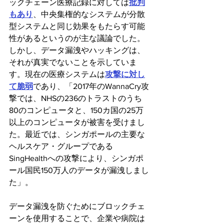
ックチェーン医療記録に対しては
批判
もあり
、中央集権的なシステムが分散
型システムと同じ効果をもたらす可能
性があるというのが主な議論でした。
しかし、データ漏洩やハッキングは、
それが真実でないことを示していま
す。現在の医療システムは
攻撃に対し
て脆弱
であり、「2017年のWannaCry攻
撃では、NHSの236のトラストのうち
80のコンピュータと、150カ国の25万
以上のコンピュータが被害を受けまし
た。最近では、シンガポールの主要な
ヘルスケア・グループである
SingHealthへの攻撃により、シンガポ
ール国民150万人のデータが漏洩しまし
た」。
データ漏洩を防ぐためにブロックチェ
ーンを使用することで、企業や病院は