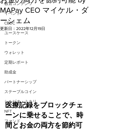
教育コンテンツ
MAPay CEO マイケル・ダ
イベント
ーシェム
CBDC
更新日：
2022年12月19日
ユースケース
トークン
ウォレット
定期レポート
助成金
パートナーシップ
ステーブルコイン
シルビオ・ミカリ
医療記録をブロックチェ
NFT
ーンに乗せることで、時
ファンド
間とお金の両方を節約可