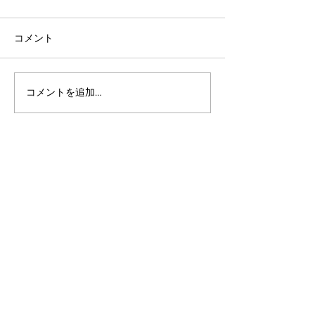
コメント
コメントを追加…
アルゴランドのポスト量
アルゴランド・
子暗号（PQC）ロードマ
子レジャー（台
ップ