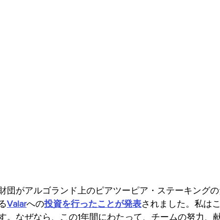
ァンディング
財団がアルゴランド上のピアツーピア・ステーキングの
る
Valar
への
投資を行ったことが発表
されました。私は
す。なぜなら、この1年間にわたって、チームの努力、