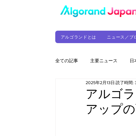
アルゴランドとは
ニュース／ブ
全ての記事
主要ニュース
日
2025年2月13日
読了時間: 
ウォレット
定期レポート
アルゴラ
アップの
ファンド
アルゴランド財団
サプライチェーン
ゲーム