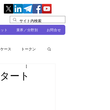
レット
業界／分野別
お問合せ
スケース
トークン
ルビオ・ミカリ
NFT
タート
DeFi
ン
開発者向け