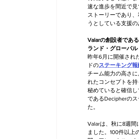
速な進歩を間近で見
ストーリーであり、
うとしている支援の
Valarの創設者で
ランド・グローバル
昨年6月に開催された
ドの
ステーキング報
チーム能力の高さに
れたコンセプトを持
秘めていると確信し
であるDeciphe
た。
Valarは、秋に8
ました。100件以上