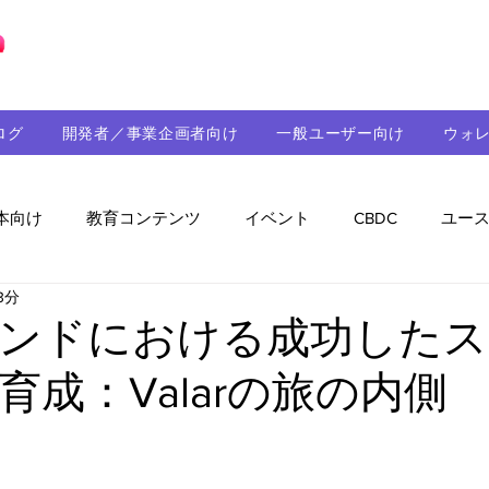
ブロックチェーンの「正解」を、日本へ。
ログ
開発者／事業企画者向け
一般ユーザー向け
ウォ
本向け
教育コンテンツ
イベント
CBDC
ユー
3分
助成金
パートナーシップ
ステーブルコイン
シ
ンドにおける成功したス
育成：Valarの旅の内側
持続可能性
メルマガ
技術開発
ガバナンス
音楽
教育
パートナー・ニュース
クロスチェー