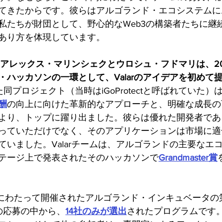
てきたからです。彼らはアルゴランド・エコシステムに
私たちが財団として、野心的なWeb3の構築者たちに継
あり方を体現しています。
あるアレックス・マリンシェクとウロシュ・フドマリは、2
・ハッカソンの一環として、Valarのアイデアを初めて
同プロジェクト（当時はiGoProtectと呼ばれていた）
酬
の向上に向けた革新的なアプローチと、明確な成長の
より、トップに躍り出ました。彼らは優れた開発者であ
っていただけでなく、そのアプリケーションは市場に適
ていました。Valarチームは、アルゴランドの主要なエ
rのステージ上で発表されたそのハッカソンで
Grandmaster賞
週間にわたって開催されたアルゴランド・インキュベータの
の応募の中から、
14社のみが選出
されたプログラムです