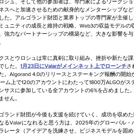
ロシュ、そして他の参加者は、専門家によるワークショ
ネスへと加速させるための献身的なメンターシップなど
した。アルゴランド財団と業界トップの専門家が主催し
ミュニティの成長と維持の戦略、Web3の収益モデルの
、強力なパートナーシップの構築など、大きな影響を与
。
クスとウロシュは常に真剣に取り組み、挫折や新たな課
でした。
1月23日にValarがメインネット上でローンチ
さ
。Algorand 4.0のリリースとステーキング報酬の開
フォーム上で120のアカウントにわたって1800万ALGOが
ンサスに参加している全アカウントの6%を占めました
ません。
ゴランド財団が今後も支援を続けていく、成功を収めた
るValarになれると思う方は、2025年のグローバル
ラレータ（アイデアを洗練させ、ビジネスモデルを固め