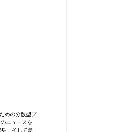
ための分散型プ
このニュースを
献身、そして急