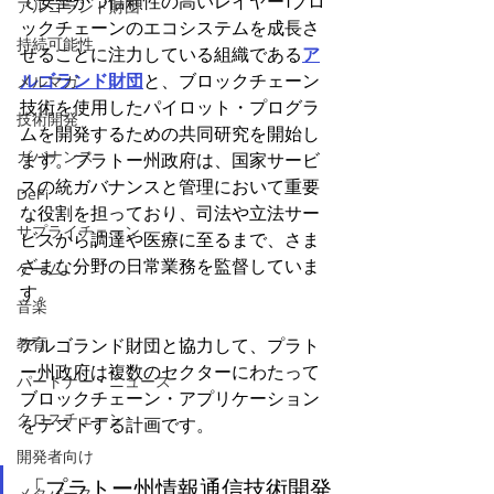
で安全かつ信頼性の高いレイヤー1ブロ
アルゴランド財団
ックチェーンのエコシステムを成長さ
持続可能性
せることに注力している組織である
ア
ルゴランド財団
と、ブロックチェーン
メルマガ
技術を使用したパイロット・プログラ
技術開発
ムを開発するための共同研究を開始し
ガバナンス
ます。プラトー州政府は、国家サービ
スの統ガバナンスと管理において重要
DeFi
な役割を担っており、司法や立法サー
サプライチェーン
ビスから調達や医療に至るまで、さま
ざまな分野の日常業務を監督していま
ゲーム
す。 
音楽
教育
アルゴランド財団と協力して、プラト
ー州政府は複数のセクターにわたって
パートナー・ニュース
ブロックチェーン・アプリケーション
クロスチェーン
をテストする計画です。
開発者向け
「プラトー州情報通信技術開発