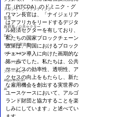
メタバース
庁（PITCDA）のドミニク・グ
スポンサー／ファンディング
ワマン長官は、「ナイジェリア
監査
はアフリカをリードするデジタ
政府系／公共セクター
ル経済セクターを有しており、
DAO
私たちの国家ブロックチェーン
RWA（現実資産）
政策は、同国におけるブロック
チェーン導入に向けた画期的な
ケーススタディ
第一歩でした。私たちは、公共
インパクト
サービスの効率性、透明性、ア
ステーキング
クセスの向上をもたらし、新た
AlgorandCan
な雇用機会を創出する実世界の
AI
ユースケースにおいて、アルゴ
ランド財団と協力することを楽
しみにしています」と述べてい
ます。