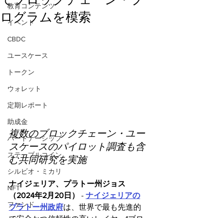
教育コンテンツ
ログラムを模索
イベント
CBDC
ユースケース
トークン
ウォレット
定期レポート
助成金
複数のブロックチェーン・ユー
パートナーシップ
スケースのパイロット調査も含
ステーブルコイン
む共同研究を実施
シルビオ・ミカリ
ナイジェリア、プラトー州ジョス
NFT
（2024年2月20日） 
- 
ナイジェリアの
ファンド
プラトー州政府
は、世界で最も先進的