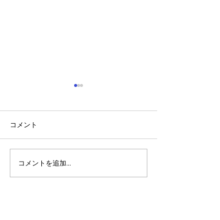
コメント
コメントを追加…
アルゴランドのポスト量
マルチシグ：人
子暗号（PQC）ロードマ
のセキュリティ
ップ