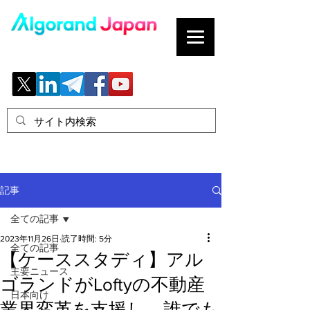
ブロックチェーンの「正解」を、日本へ。
記事
全ての記事
2023年11月26日
読了時間: 5分
全ての記事
【ケーススタディ】アル
主要ニュース
ゴランドがLoftyの不動産
日本向け
業界変革を支援し、誰でも