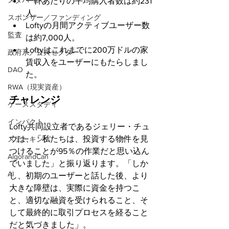
メタバース
一軒あたりの平均購入者数は約231
人。
スポンサー／ファンディング
Loftyの月間アクティブユーザー数
監査
は約7,000人。
Loftyはこれまでに200万ドルの家
政府系／公共セクター
賃収入をユーザーにもたらしまし
DAO
た。
RWA（現実資産）
チャレンジ
ケーススタディ
インパクト
Lofty共同設立者であるジェリー・チュ
ウは、「私たちは、投資する物件を見
ステーキング
つけることが95％の作業だと思い込ん
AlgorandCan
でいました」と振り返ります。「しか
AI
し、初期のユーザーと話した後、より
大きな障壁は、実際に資金を持つこ
と、適切な融資を受けられること、そ
して最終的に取引プロセスを経ること
だと気づきました」。