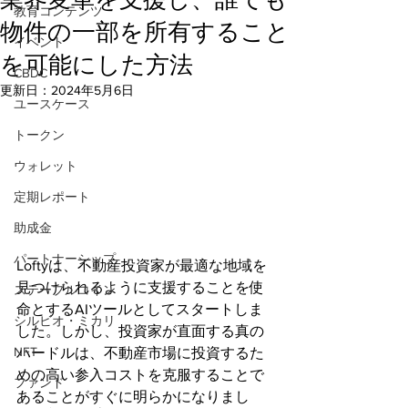
教育コンテンツ
物件の一部を所有すること
イベント
を可能にした方法
CBDC
更新日：
2024年5月6日
ユースケース
トークン
ウォレット
定期レポート
助成金
パートナーシップ
Loftyは、不動産投資家が最適な地域を
見つけられるように支援することを使
ステーブルコイン
命とするAIツールとしてスタートしま
シルビオ・ミカリ
した。しかし、投資家が直面する真の
NFT
ハードルは、不動産市場に投資するた
めの高い参入コストを克服することで
ファンド
あることがすぐに明らかになりまし