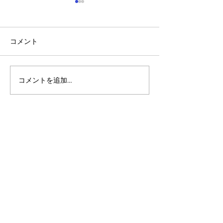
コメント
コメントを追加…
アルゴランドのポスト量
マルチシグ：人
子暗号（PQC）ロードマ
のセキュリティ
ップ