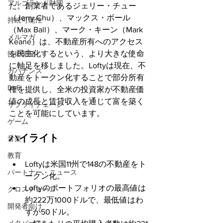
アルゴランド財団
た。創業者であるジェリー・チュー
（Jerry Chu）、マックス・ボール
持続可能性
（Max Ball）、マーク・キーン（Mark 
メルマガ
Keane）は、不動産所有へのアクセス
を民主化するという、より大きな使命
技術開発
に軸足を移しました。Loftyは現在、不
ガバナンス
動産をトークン化することで部分所有
DeFi
権を提供し、全米の投資家が不動産価
値の成長と賃貸収入を通じて富を築く
サプライチェーン
ことを可能にしています。
ゲーム
ハイライト
音楽
教育
Loftyは米国11州で148の不動産をト
パートナー・ニュース
ークン化。
Loftyのポートフォリオの最高値は
クロスチェーン
約222万1000ドルで、最低値はわ
開発者向け
ずか50ドル。