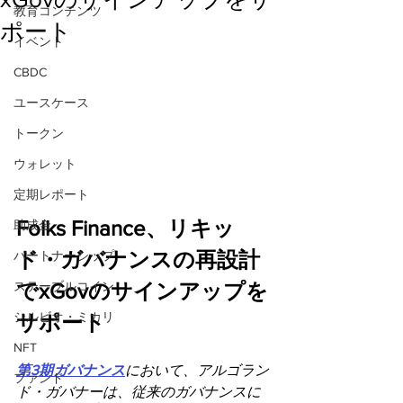
教育コンテンツ
ポート
イベント
CBDC
ユースケース
トークン
ウォレット
定期レポート
Folks Finance、リキッ
助成金
ド・ガバナンスの再設計
パートナーシップ
ステーブルコイン
でxGovのサインアップを
シルビオ・ミカリ
サポート
NFT
第3期ガバナンス
において、アルゴラン
ファンド
ド・ガバナーは、従来のガバナンスに