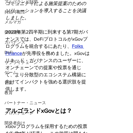
アルゴランド財団
コミュニティによる施策提案のための
ソリューションを導入することを決議
持続可能性
しました。
メルマガ
2023年第2四半期に到来する第7期ガバ
技術開発
ナンスでは、DeFiプロトコルがxGovプ
ガバナンス
ログラムを統合するにあたり、
Folks 
DeFi
Finance
が先導役を務めました。xGovは
リキッド・ガバナンスのユーザーに、
サプライチェーン
オンチェーンでの提案や投票を通じ
ゲーム
て、より分散型のエコシステム構築に
向けてインパクトを強める選択肢を提
音楽
供します。
教育
パートナー・ニュース
アルゴランドxGovとは？
クロスチェーン
開発者向け
xGovプログラムを採用するための投票