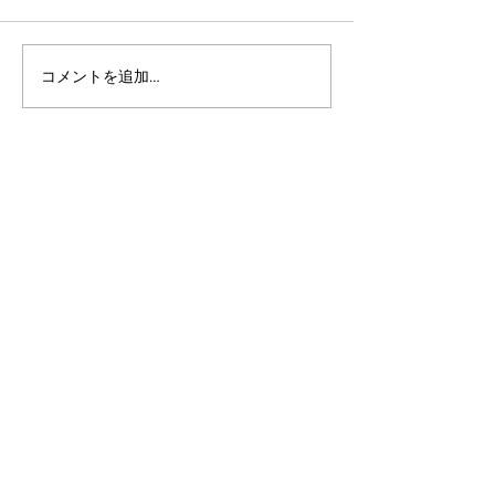
コメントを追加…
アルゴランドのポスト量
アルゴランドでE
子暗号（PQC）ロードマ
レットが利用可
ップ
xChain Account
MetaMask、Rab
Coinbase Wal
始