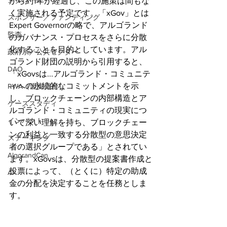
メタバース
から約1年が経過し、この施策は間もな
く実施される予定です。「xGov」とは
スポンサー／ファンディング
Expert Governorの略で、アルゴランド
監査
のガバナンス・プロセスをさらに分散
化することを目的としています。アル
政府系／公共セクター
ゴランド財団の説明から引用すると、
DAO
「xGovsは...アルゴランド・コミュニテ
ィへの永続的なコミットメントを示
RWA（現実資産）
し、ブロックチェーンの内部構造とア
ケーススタディ
ルゴランド・コミュニティの現実につ
インパクト
いて深い理解を持ち、ブロックチェー
ンの利益と一致する分散型の意思決定
ステーキング
者の選択グループである」とされてい
AlgorandCan
ます。xGovsは、分散型の提案書作成と
投票によって、（とくに）特定の助成
AI
金の分配を決定することを任務としま
す。