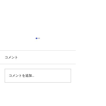
コメント
コメントを追加…
アルゴランドのポスト量
マルチシグ：人
子暗号（PQC）ロードマ
のセキュリティ
ップ