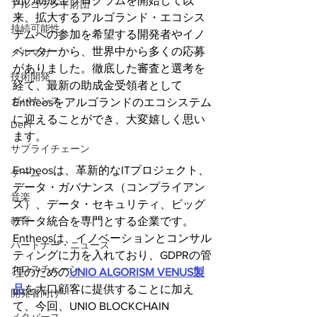
団の助成金プログラムを開始して以
アルゴランド財団
来、拡大するアルゴランド・エコシス
持続可能性
テムへの参加を希望する開発者やイノ
ベーターから、世界中から多くの応募
メルマガ
がありました。徹底した審査と選考を
技術開発
経て、最新の助成金受領者として
ガバナンス
Entheosをアルゴランドのエコシステム
に迎えることができ、大変嬉しく思い
DeFi
ます。
サプライチェーン
Entheosは、革新的なITプロジェクト、
ゲーム
データ・ガバナンス（コンプライアン
音楽
ス）、データ・セキュリティ、ビッグ
教育
データ統合を専門とする企業です。
Entheosは、イノベーションとコンサル
パートナー・ニュース
ティングに力を入れており、GDPRの管
クロスチェーン
理のための
UNIO ALGORISM VENUS製
品
を大口顧客に提供することに加え
開発者向け
て、今回、UNIO BLOCKCHAIN 