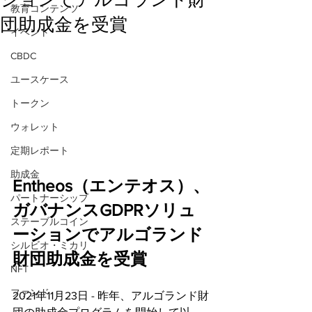
教育コンテンツ
団助成金を受賞
イベント
CBDC
ユースケース
トークン
ウォレット
定期レポート
助成金
Entheos（エンテオス）、
パートナーシップ
ガバナンスGDPRソリュ
ステーブルコイン
ーションでアルゴランド
シルビオ・ミカリ
財団助成金を受賞
NFT
ファンド
2021年11月23日 - 昨年、アルゴランド財