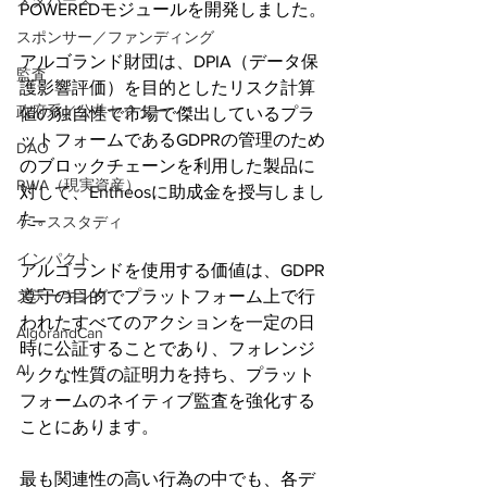
メタバース
POWEREDモジュールを開発しました。
スポンサー／ファンディング
アルゴランド財団は、DPIA（データ保
監査
護影響評価）を目的としたリスク計算
政府系／公共セクター
値の独自性で市場で傑出しているプラ
ットフォームであるGDPRの管理のため
DAO
のブロックチェーンを利用した製品に
RWA（現実資産）
対して、Entheosに助成金を授与しまし
た。
ケーススタディ
インパクト
アルゴランドを使用する価値は、GDPR
ステーキング
遵守の目的でプラットフォーム上で行
われたすべてのアクションを一定の日
AlgorandCan
時に公証することであり、フォレンジ
AI
ックな性質の証明力を持ち、プラット
フォームのネイティブ監査を強化する
ことにあります。
最も関連性の高い行為の中でも、各デ