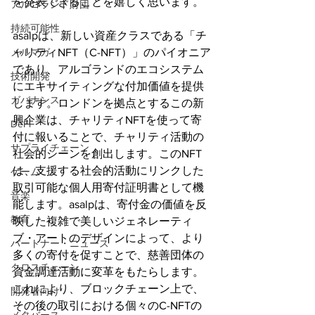
を発表できることを嬉しく思います。
アルゴランド財団
持続可能性
asalpは、新しい資産クラスである「チ
メルマガ
ャリティNFT（C-NFT）」のパイオニア
であり、アルゴランドのエコシステム
技術開発
にエキサイティングな付加価値を提供
ガバナンス
します。ロンドンを拠点とするこの新
興企業は、チャリティNFTを使って寄
DeFi
付に報いることで、チャリティ活動の
サプライチェーン
社会的シーンを創出します。このNFT
は、支援する社会的活動にリンクした
ゲーム
取引可能な個人用寄付証明書として機
音楽
能します。asalpは、寄付金の価値を反
教育
映した複雑で美しいジェネレーティ
ブ・アートのデザインによって、より
パートナー・ニュース
多くの寄付を促すことで、慈善団体の
クロスチェーン
資金調達活動に変革をもたらします。
これにより、ブロックチェーン上で、
開発者向け
その後の取引における個々のC-NFTの