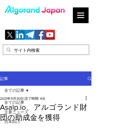
ブロックチェーンの「正解」を、日本へ。
記事
全ての記事
2021年11月30日
読了時間: 4分
全ての記事
Asalp.io、アルゴランド財
主要ニュース
団の助成金を獲得
日本向け