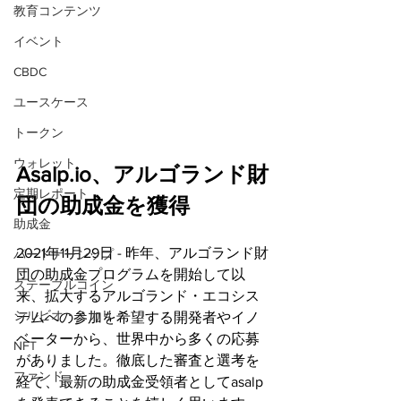
教育コンテンツ
イベント
CBDC
ユースケース
トークン
ウォレット
Asalp.io、アルゴランド財
定期レポート
団の助成金を獲得
助成金
2021年11月29日 - 昨年、アルゴランド財
パートナーシップ
団の助成金プログラムを開始して以
ステーブルコイン
来、拡大するアルゴランド・エコシス
シルビオ・ミカリ
テムへの参加を希望する開発者やイノ
ベーターから、世界中から多くの応募
NFT
がありました。徹底した審査と選考を
ファンド
経て、最新の助成金受領者としてasalp