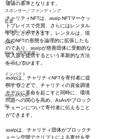
メタバース
価値の基準となります。
スポンサー／ファンディング
チャリティNFTは、asalp NFTマーケッ
監査
トプレイスで売買、さらにはレンタル
政府系／公共セクター
することができます。レンタルは、現
在のNFTの形態を論理的に拡張したも
DAO
のであり、asalpが慈善団体に受動的な
RWA（現実資産）
収入源を提供するという革新的な方法
を示しています。
ケーススタディ
インパクト
asalpは、チャリティNFTを寄付者に提
ステーキング
供することで、チャリティの資金調達
モデルに革命を起こすと同時に、環境
AlgorandCan
問題への関心を高め、AsAsやブロック
AI
チェーンについて寄付者に伝えること
ができます。
asalpは、チャリティ団体がブロックチ
ェーン空間でクリプトによる寄付を受