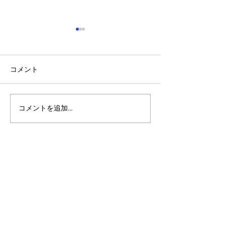
コメント
コメントを追加…
アルゴランドのポスト量
マルチシグ：人
子暗号（PQC）ロードマ
のセキュリティ
ップ