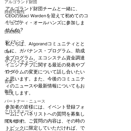
アルゴランド財団
アルゴランド財団チームと一緒に、
持続可能性
CEOのStaci Wardenを迎えて初めてのコ
メルマガ
ミュニティ・オールハンズに参加しま
せんか？
技術開発
ガバナンス
私たちは、Algorandコミュニティとと
もに、ガバナンス・プログラム、助成
DeFi
金プログラム、エコシステム資金調達
サプライチェーン
イニシアチブに関する最近の発表やプ
ゲーム
ログラムの変更について話し合いたい
と思います。また、今後のコミュニテ
音楽
ィのニュースや最新情報についてもお
教育
伝えします。
パートナー・ニュース
参加者の皆様には、イベント登録フォ
クロスチェーン
ームにてパネリストへの質問を募集し
ています。ご質問の内容は、その時の
開発者向け
トピックに限定していただければ、で