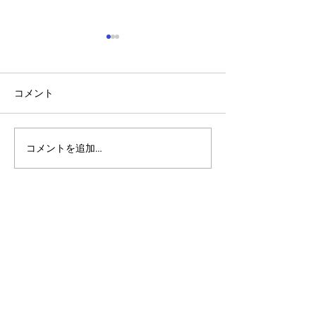
コメント
コメントを追加…
アルゴランドのポスト量
マルチシグ：人
子暗号（PQC）ロードマ
のセキュリティ
ップ