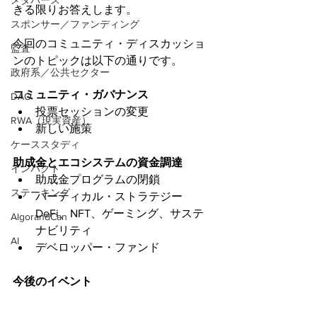
メタバース
きる限りお答えします。
スポンサー／ファンディング
今回のコミュニティ・ディスカッショ
監査
ンのトピックは以下の通りです。
政府系／公共セクター
コミュニティ・ガバナンス
DAO
投票セッションの変更
RWA（現実資産）
新しい施策
ケーススタディ
助成金とエコシステムの資金調達
インパクト
助成金プログラムの閉鎖
ステーキング
バーティカル・ストラテジー 
DeFi、NFT、ゲーミング、サステ
AlgorandCan
ナビリティ
AI
デベロッパー・ファンド
今後のイベント