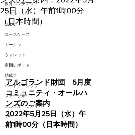
教育コンテンツ
25日（水）午前1時00分
イベント
（日本時間）
CBDC
ユースケース
トークン
ウォレット
定期レポート
助成金
アルゴランド財団　5月度
パートナーシップ
コミュニティ・オールハ
ステーブルコイン
ンズのご案内
シルビオ・ミカリ
2022年5月25日（水）午
NFT
前1時00分（日本時間）
ファンド